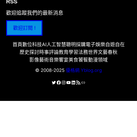
RSS
歡迎追蹤我們的最新消息
歡迎訂閱 !
首頁
數位科技
AI人工智慧
聰明採購
電子娛樂
自遊自在
歷史探討
時事評論
教育學習
法務世界
文藝春秋
影像藝術
音樂饗宴
美食饕餮
動漫領域
© 2008-2025
優格網 Yblog.org
X
Facebook
Instagram
YouTube
LinkedIn
RSS 資訊提供
連結