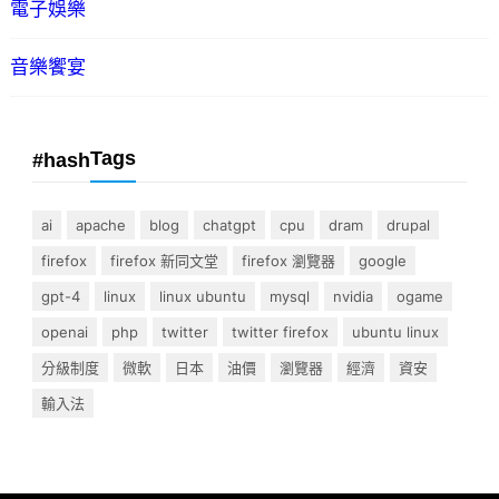
電子娛樂
音樂饗宴
Tags
#hash
ai
apache
blog
chatgpt
cpu
dram
drupal
firefox
firefox 新同文堂
firefox 瀏覽器
google
gpt-4
linux
linux ubuntu
mysql
nvidia
ogame
openai
php
twitter
twitter firefox
ubuntu linux
分級制度
微軟
日本
油價
瀏覽器
經濟
資安
輸入法