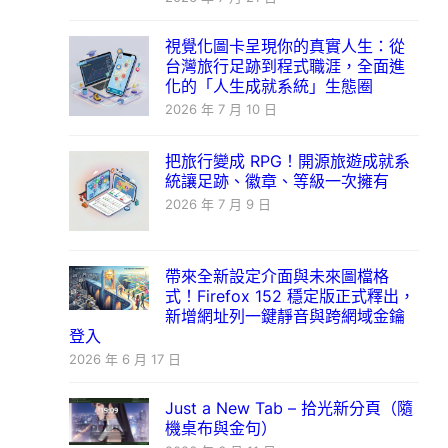
視覺化圖卡呈現你的真實人生：從
台灣旅行足跡到程式職涯，全面進
化的「人生成就系統」生態圈
2026 年 7 月 10 日
把旅行變成 RPG！開源旅遊成就系
統讓足跡、徽章、等級一次擁有
2026 年 7 月 9 日
帶來全新設定介面與未來圖檔格
式！Firefox 152 穩定版正式釋出，
新增網址列一鍵靜音與跨網域金鑰
登入
2026 年 6 月 17 日
Just a New Tab – 拾光新分頁（隨
機桌布與金句）