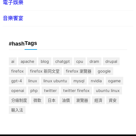
電子娛樂
音樂饗宴
Tags
#hash
ai
apache
blog
chatgpt
cpu
dram
drupal
firefox
firefox 新同文堂
firefox 瀏覽器
google
gpt-4
linux
linux ubuntu
mysql
nvidia
ogame
openai
php
twitter
twitter firefox
ubuntu linux
分級制度
微軟
日本
油價
瀏覽器
經濟
資安
輸入法