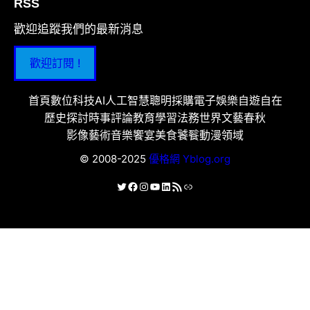
RSS
歡迎追蹤我們的最新消息
歡迎訂閱 !
首頁
數位科技
AI人工智慧
聰明採購
電子娛樂
自遊自在
歷史探討
時事評論
教育學習
法務世界
文藝春秋
影像藝術
音樂饗宴
美食饕餮
動漫領域
© 2008-2025
優格網 Yblog.org
X
Facebook
Instagram
YouTube
LinkedIn
RSS 資訊提供
連結