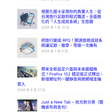
視覺化圖卡呈現你的真實人生：從
台灣旅行足跡到程式職涯，全面進
化的「人生成就系統」生態圈
2026 年 7 月 10 日
把旅行變成 RPG！開源旅遊成就系
統讓足跡、徽章、等級一次擁有
2026 年 7 月 9 日
帶來全新設定介面與未來圖檔格
式！Firefox 152 穩定版正式釋出，
新增網址列一鍵靜音與跨網域金鑰
登入
2026 年 6 月 17 日
Just a New Tab – 拾光新分頁（隨
機桌布與金句）