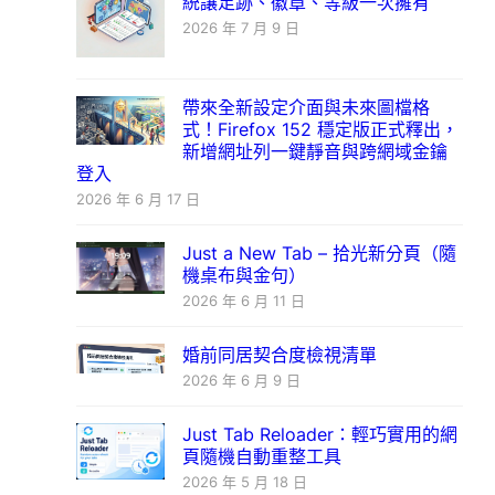
統讓足跡、徽章、等級一次擁有
2026 年 7 月 9 日
帶來全新設定介面與未來圖檔格
式！Firefox 152 穩定版正式釋出，
新增網址列一鍵靜音與跨網域金鑰
登入
2026 年 6 月 17 日
Just a New Tab – 拾光新分頁（隨
機桌布與金句）
2026 年 6 月 11 日
婚前同居契合度檢視清單
2026 年 6 月 9 日
Just Tab Reloader：輕巧實用的網
頁隨機自動重整工具
2026 年 5 月 18 日