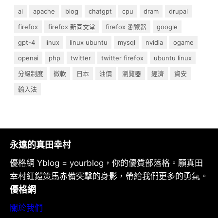
ai
apache
blog
chatgpt
cpu
dram
drupal
firefox
firefox 新同文堂
firefox 瀏覽器
google
gpt-4
linux
linux ubuntu
mysql
nvidia
ogame
openai
php
twitter
twitter firefox
ubuntu linux
分級制度
微軟
日本
油價
瀏覽器
經濟
資安
輸入法
永遠的真田幸村
優格網 Yblog = yourblog，你的優質部落格。願真田
幸村紅鎧策馬赤備突擊的身影，帶給我們更多的勇氣。
優格網
關於我們