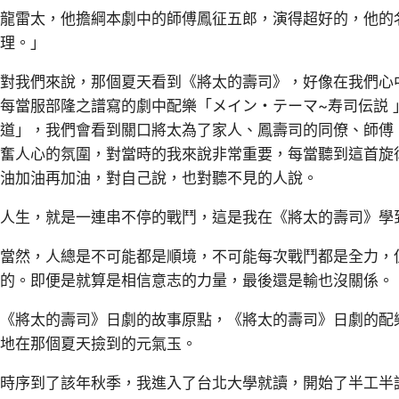
龍雷太，他擔綱本劇中的師傅鳳征五郎，演得超好的，他的
理。」
對我們來說，那個夏天看到《將太的壽司》，好像在我們心
每當服部隆之譜寫的劇中配樂「メイン・テーマ~寿司伝説
道」，我們會看到關口將太為了家人、鳳壽司的同僚、師傅
奮人心的氛圍，對當時的我來說非常重要，每當聽到這首旋
油加油再加油，對自己說，也對聽不見的人說。
人生，就是一連串不停的戰鬥，這是我在《將太的壽司》學
當然，人總是不可能都是順境，不可能每次戰鬥都是全力，
的。即便是就算是相信意志的力量，最後還是輸也沒關係。
《將太的壽司》日劇的故事原點，《將太的壽司》日劇的配
地在那個夏天撿到的元氣玉。
時序到了該年秋季，我進入了台北大學就讀，開始了半工半