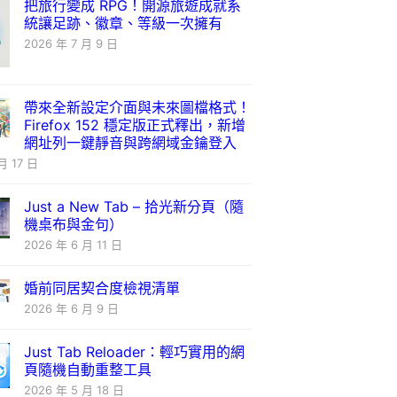
把旅行變成 RPG！開源旅遊成就系
統讓足跡、徽章、等級一次擁有
2026 年 7 月 9 日
帶來全新設定介面與未來圖檔格式！
Firefox 152 穩定版正式釋出，新增
網址列一鍵靜音與跨網域金鑰登入
月 17 日
Just a New Tab – 拾光新分頁（隨
機桌布與金句）
2026 年 6 月 11 日
婚前同居契合度檢視清單
2026 年 6 月 9 日
Just Tab Reloader：輕巧實用的網
頁隨機自動重整工具
2026 年 5 月 18 日