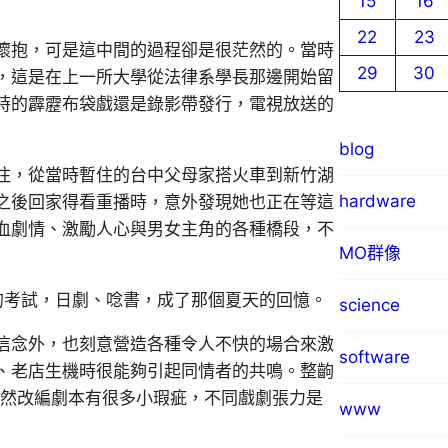
15
16
22
23
懷抱，可是這中間的過程卻是很茫然的。當時
29
30
，這是在上一所大學從法律系學長那邊開始留
時的霹靂布袋戲還是錄影帶發行，電視放送的
blog
住，從當時暫住的台中父母家搭火車到新竹湖
hardware
之後回家得看重播時，意外發現她也正在等這
血劇情、激勵人心與男女主角的各種橋段，不
MO群像
的考試，日劇、唸書，成了那個夏天的回憶。
science
信念外，也刻意營造各種令人不快的場合來激
software
、老店生機時很能夠引起同情者的共鳴。整齣
雖然改編劇本有很多小瑕疵，不同戲劇張力是
www