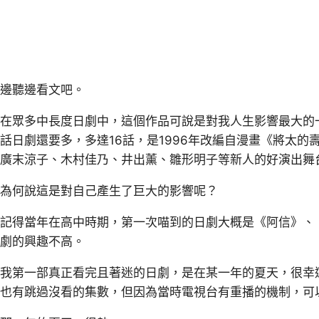
邊聽邊看文吧。
在眾多中長度日劇中，這個作品可說是對我人生影響最大的一
話日劇還要多，多達16話，是1996年改編自漫畫《將太
廣末涼子、木村佳乃、井出薰、雛形明子等新人的好演出舞
為何說這是對自己產生了巨大的影響呢？
記得當年在高中時期，第一次喵到的日劇大概是《阿信》、
劇的興趣不高。
我第一部真正看完且著迷的日劇，是在某一年的夏天，很幸
也有跳過沒看的集數，但因為當時電視台有重播的機制，可