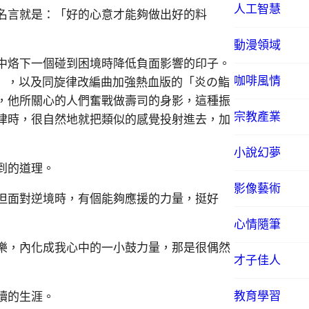
人工智慧
名言就是：「好的心意才能夠做出好的料
動漫領域
中烙下一個碰到困境時降低負面影響的印子。
咖啡風情
 」，以及同旋律改編曲加強熱血版的「炎の鮨
，他所關心的人們奮戰做壽司的身影，這種振
宗教產業
律時，很自然地就把類似的感覺投射進去，加
小說幻夢
到的道理。
影像藝術
但面對逆境時，有個能夠應援的力量，挺好
心情隨筆
樂，內化成我心中的一小鼓力量，那是很偶然
才子佳人
教育學習
讀的生涯。