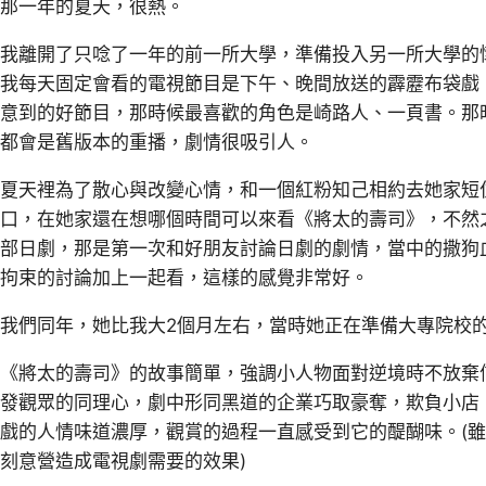
那一年的夏天，很熱。
我離開了只唸了一年的前一所大學，準備投入另一所大學的
我每天固定會看的電視節目是下午、晚間放送的霹靂布袋戲
意到的好節目，那時候最喜歡的角色是崎路人、一頁書。那
都會是舊版本的重播，劇情很吸引人。
夏天裡為了散心與改變心情，和一個紅粉知己相約去她家短
口，在她家還在想哪個時間可以來看《將太的壽司》，不然
部日劇，那是第一次和好朋友討論日劇的劇情，當中的撒狗
拘束的討論加上一起看，這樣的感覺非常好。
我們同年，她比我大2個月左右，當時她正在準備大專院校
《將太的壽司》的故事簡單，強調小人物面對逆境時不放棄
發觀眾的同理心，劇中形同黑道的企業巧取豪奪，欺負小店
戲的人情味道濃厚，觀賞的過程一直感受到它的醍醐味。(
刻意營造成電視劇需要的效果)