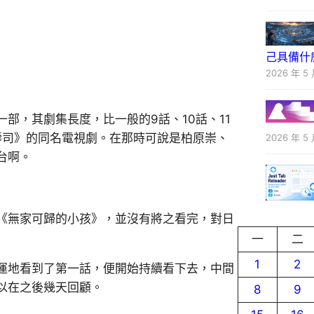
己具備什
2026 年 5 
部，其劇集長度，比一般的9話、10話、11
的壽司》的同名電視劇。在那時可說是柏原崇、
2026 年 5 
台啊。
《無家可歸的小孩》，並沒有將之看完，對日
一
二
1
2
運地看到了第一話，便開始持續看下去，中間
以在之後幾天回顧。
8
9