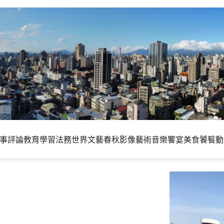
事評論
教育學習
法務世界
文藝春秋
影像藝術
音樂饗宴
美食饕餮
動