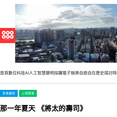
跳
至
主
要
內
容
首頁
數位科技
AI人工智慧
聰明採購
電子娛樂
自遊自在
歷史探討
時
影像藝術
心情隨筆
那一年夏天 《將太的壽司》