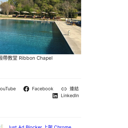
教堂 Ribbon Chapel
ouTube
Facebook
連結
LinkedIn
Just Ad Blocker 上架 Chrome