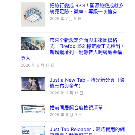
把旅行變成 RPG！開源旅遊成就系
統讓足跡、徽章、等級一次擁有
2026 年 7 月 9 日
帶來全新設定介面與未來圖檔格
式！Firefox 152 穩定版正式釋出，
新增網址列一鍵靜音與跨網域金鑰
登入
2026 年 6 月 17 日
Just a New Tab – 拾光新分頁（隨
機桌布與金句）
2026 年 6 月 11 日
婚前同居契合度檢視清單
2026 年 6 月 9 日
Just Tab Reloader：輕巧實用的網