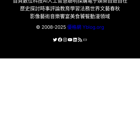
首頁
數位科技
AI人工智慧
聰明採購
電子娛樂
自遊自在
歷史探討
時事評論
教育學習
法務世界
文藝春秋
影像藝術
音樂饗宴
美食饕餮
動漫領域
© 2008-2025
優格網 Yblog.org
X
Facebook
Instagram
YouTube
LinkedIn
RSS 資訊提供
連結