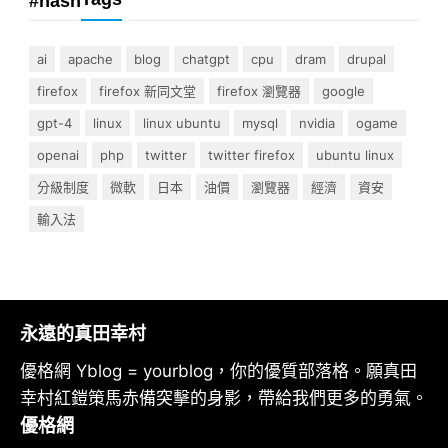
#hash
ai
apache
blog
chatgpt
cpu
dram
drupal
firefox
firefox 新同文堂
firefox 瀏覽器
google
gpt-4
linux
linux ubuntu
mysql
nvidia
ogame
openai
php
twitter
twitter firefox
ubuntu linux
分級制度
微軟
日本
油價
瀏覽器
經濟
資安
輸入法
永遠的真田幸村
優格網 Yblog = yourblog，你的優質部落格。願真田
幸村紅鎧策馬赤備突擊的身影，帶給我們更多的勇氣。
優格網