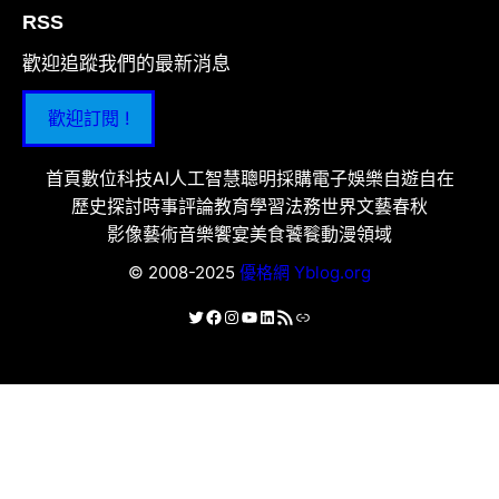
RSS
歡迎追蹤我們的最新消息
歡迎訂閱 !
首頁
數位科技
AI人工智慧
聰明採購
電子娛樂
自遊自在
歷史探討
時事評論
教育學習
法務世界
文藝春秋
影像藝術
音樂饗宴
美食饕餮
動漫領域
© 2008-2025
優格網 Yblog.org
X
Facebook
Instagram
YouTube
LinkedIn
RSS 資訊提供
連結