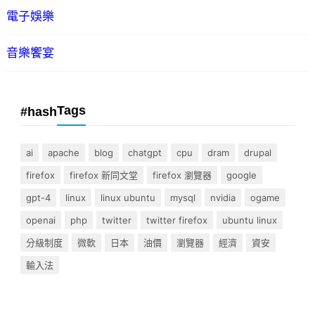
電子娛樂
音樂饗宴
Tags
#hash
ai
apache
blog
chatgpt
cpu
dram
drupal
firefox
firefox 新同文堂
firefox 瀏覽器
google
gpt-4
linux
linux ubuntu
mysql
nvidia
ogame
openai
php
twitter
twitter firefox
ubuntu linux
分級制度
微軟
日本
油價
瀏覽器
經濟
資安
輸入法