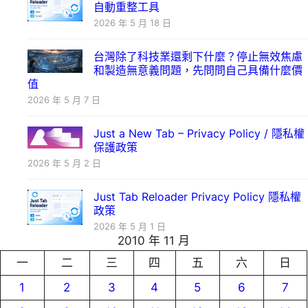
自動重整工具
2026 年 5 月 18 日
台灣除了科技業還剩下什麼？停止無效焦慮
和製造無意義問題，先問問自己具備什麼價
值
2026 年 5 月 7 日
Just a New Tab – Privacy Policy / 隱私權
保護政策
2026 年 5 月 2 日
Just Tab Reloader Privacy Policy 隱私權
政策
2026 年 5 月 1 日
2010 年 11 月
一
二
三
四
五
六
日
1
2
3
4
5
6
7