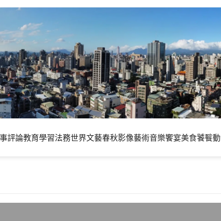
事評論
教育學習
法務世界
文藝春秋
影像藝術
音樂饗宴
美食饕餮
動
認養兒童資格