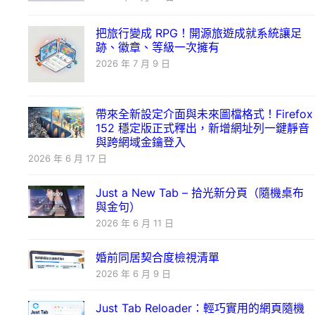
把旅行變成 RPG！開源旅遊成就系統讓足
跡、徽章、等級一次擁有
2026 年 7 月 9 日
帶來全新設定介面與未來圖檔格式！Firefox
152 穩定版正式釋出，新增網址列一鍵靜音
與跨網域金鑰登入
2026 年 6 月 17 日
Just a New Tab – 拾光新分頁（隨機桌布
與金句）
2026 年 6 月 11 日
婚前同居契合度檢視清單
2026 年 6 月 9 日
Just Tab Reloader：輕巧實用的網頁隨機