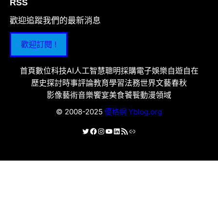
RSS
歡迎追蹤我們的最新消息
歡迎訂閱 !
首頁
數位科技
AI人工智慧
聰明採購
電子娛樂
自遊自在
歷史探討
時事評論
教育學習
法務世界
文藝春秋
影像藝術
音樂饗宴
美食饕餮
動漫領域
© 2008-2025
優格網 Yblog.org
X
Facebook
Instagram
YouTube
LinkedIn
RSS 資訊提供
連結