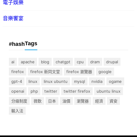
電子娛樂
音樂饗宴
Tags
#hash
ai
apache
blog
chatgpt
cpu
dram
drupal
firefox
firefox 新同文堂
firefox 瀏覽器
google
gpt-4
linux
linux ubuntu
mysql
nvidia
ogame
openai
php
twitter
twitter firefox
ubuntu linux
分級制度
微軟
日本
油價
瀏覽器
經濟
資安
輸入法