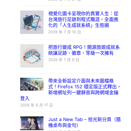
視覺化圖卡呈現你的真實人生：從
台灣旅行足跡到程式職涯，全面進
化的「人生成就系統」生態圈
2026 年 7 月 10 日
把旅行變成 RPG！開源旅遊成就系
統讓足跡、徽章、等級一次擁有
2026 年 7 月 9 日
帶來全新設定介面與未來圖檔格
式！Firefox 152 穩定版正式釋出，
新增網址列一鍵靜音與跨網域金鑰
登入
2026 年 6 月 17 日
Just a New Tab – 拾光新分頁（隨
機桌布與金句）