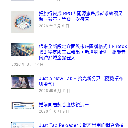
把旅行變成 RPG！開源旅遊成就系統讓足
跡、徽章、等級一次擁有
2026 年 7 月 9 日
帶來全新設定介面與未來圖檔格式！Firefox
152 穩定版正式釋出，新增網址列一鍵靜音
與跨網域金鑰登入
2026 年 6 月 17 日
Just a New Tab – 拾光新分頁（隨機桌布
與金句）
2026 年 6 月 11 日
婚前同居契合度檢視清單
2026 年 6 月 9 日
Just Tab Reloader：輕巧實用的網頁隨機