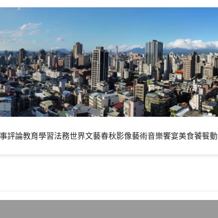
事評論
教育學習
法務世界
文藝春秋
影像藝術
音樂饗宴
美食饕餮
動
用到底是怎麼樣的東西呢？