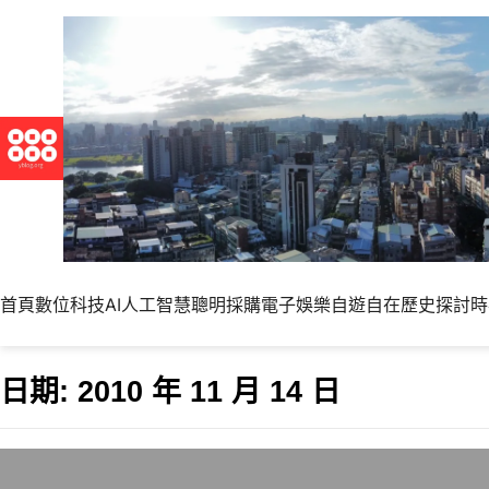
首頁
數位科技
AI人工智慧
聰明採購
電子娛樂
自遊自在
歷史探討
時
日期:
2010 年 11 月 14 日
台電的敦親睦鄰費