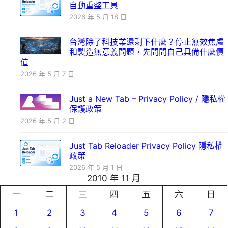
自動重整工具
2026 年 5 月 18 日
台灣除了科技業還剩下什麼？停止無效焦慮
和製造無意義問題，先問問自己具備什麼價
值
2026 年 5 月 7 日
Just a New Tab – Privacy Policy / 隱私權
保護政策
2026 年 5 月 2 日
Just Tab Reloader Privacy Policy 隱私權
政策
2026 年 5 月 1 日
2010 年 11 月
一
二
三
四
五
六
日
1
2
3
4
5
6
7