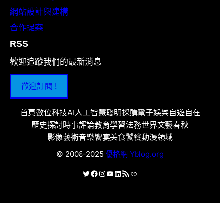
網站設計與建構
合作提案
RSS
歡迎追蹤我們的最新消息
歡迎訂閱 !
首頁
數位科技
AI人工智慧
聰明採購
電子娛樂
自遊自在
歷史探討
時事評論
教育學習
法務世界
文藝春秋
影像藝術
音樂饗宴
美食饕餮
動漫領域
© 2008-2025
優格網 Yblog.org
X
Facebook
Instagram
YouTube
LinkedIn
RSS 資訊提供
連結