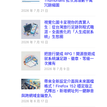
Thumbnails 批次清理數十萬
冗餘縮圖
2026 年 7 月 21 日
視覺化圖卡呈現你的真實人
生：從台灣旅行足跡到程式職
涯，全面進化的「人生成就系
統」生態圈
2026 年 7 月 10 日
把旅行變成 RPG！開源旅遊成
就系統讓足跡、徽章、等級一
次擁有
2026 年 7 月 9 日
帶來全新設定介面與未來圖檔
格式！Firefox 152 穩定版正
式釋出，新增網址列一鍵靜音
與跨網域金鑰登入
2026 年 6 月 17 日