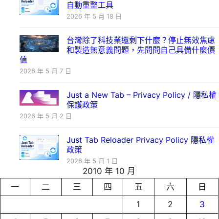
自動重整工具
2026 年 5 月 18 日
台灣除了科技業還剩下什麼？停止無效焦慮
和製造無意義問題，先問問自己具備什麼價
值
2026 年 5 月 7 日
Just a New Tab – Privacy Policy / 隱私權
保護政策
2026 年 5 月 2 日
Just Tab Reloader Privacy Policy 隱私權
政策
2026 年 5 月 1 日
2010 年 10 月
一
二
三
四
五
六
日
1
2
3