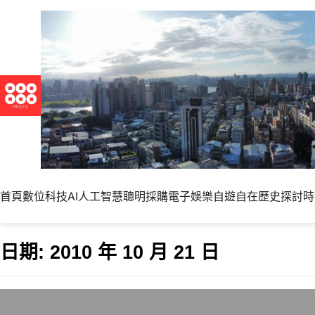
首頁
數位科技
AI人工智慧
聰明採購
電子娛樂
自遊自在
歷史探討
時
日期:
2010 年 10 月 21 日
標題殺人又一樁?