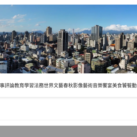
事評論
教育學習
法務世界
文藝春秋
影像藝術
音樂饗宴
美食饕餮
動
 真的有三貸同堂也是自找的