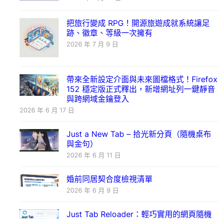
把旅行變成 RPG！開源旅遊成就系統讓足
跡、徽章、等級一次擁有
2026 年 7 月 9 日
帶來全新設定介面與未來圖檔格式！Firefox
152 穩定版正式釋出，新增網址列一鍵靜音
與跨網域金鑰登入
2026 年 6 月 17 日
Just a New Tab – 拾光新分頁（隨機桌布
與金句）
2026 年 6 月 11 日
婚前同居契合度檢視清單
2026 年 6 月 9 日
Just Tab Reloader：輕巧實用的網頁隨機