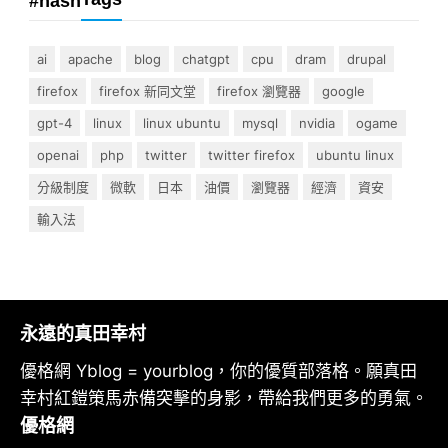
#hash
ai
apache
blog
chatgpt
cpu
dram
drupal
firefox
firefox 新同文堂
firefox 瀏覽器
google
gpt-4
linux
linux ubuntu
mysql
nvidia
ogame
openai
php
twitter
twitter firefox
ubuntu linux
分級制度
微軟
日本
油價
瀏覽器
經濟
資安
輸入法
永遠的真田幸村
優格網 Yblog = yourblog，你的優質部落格。願真田
幸村紅鎧策馬赤備突擊的身影，帶給我們更多的勇氣。
優格網