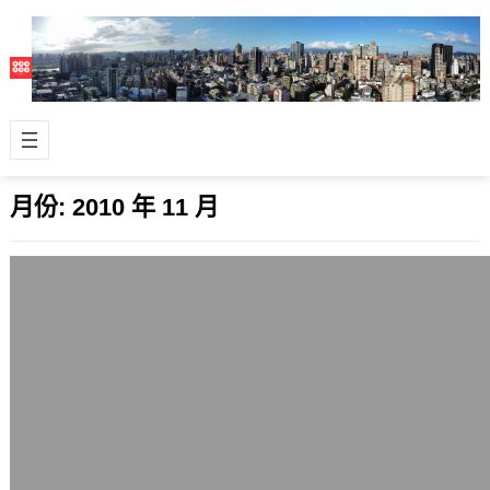
月份:
2010 年 11 月
黑魔王的名字咒語
2010 年 11 月 30 日
最近看某國網友提到的一件事，他說
道：「昨天飯桌上有一位朋友，談到翻
牆，她表情嚴肅道，他們都不敢翻牆。
我愕然。她…