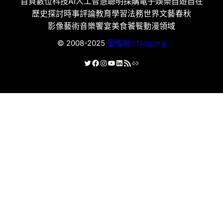
首頁
數位科技
AI人工智慧
聰明採購
電子娛樂
自遊自在
歷史探討
時事評論
教育學習
法務世界
文藝春秋
影像藝術
音樂饗宴
美食饕餮
動漫領域
© 2008-2025
優格網 Yblog.org
X
Facebook
Instagram
YouTube
LinkedIn
RSS 資訊提供
連結