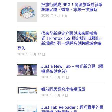
把旅行變成 RPG！開源旅遊成就系
統讓足跡、徽章、等級一次擁有
2026 年 7 月 9 日
帶來全新設定介面與未來圖檔格
式！Firefox 152 穩定版正式釋出，
新增網址列一鍵靜音與跨網域金鑰
登入
2026 年 6 月 17 日
Just a New Tab – 拾光新分頁（隨
機桌布與金句）
2026 年 6 月 11 日
婚前同居契合度檢視清單
2026 年 6 月 9 日
Just Tab Reloader：輕巧實用的網