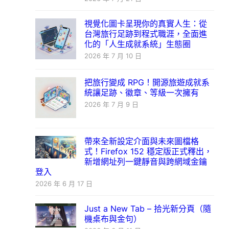
視覺化圖卡呈現你的真實人生：從
台灣旅行足跡到程式職涯，全面進
化的「人生成就系統」生態圈
2026 年 7 月 10 日
把旅行變成 RPG！開源旅遊成就系
統讓足跡、徽章、等級一次擁有
2026 年 7 月 9 日
帶來全新設定介面與未來圖檔格
式！Firefox 152 穩定版正式釋出，
新增網址列一鍵靜音與跨網域金鑰
登入
2026 年 6 月 17 日
Just a New Tab – 拾光新分頁（隨
機桌布與金句）