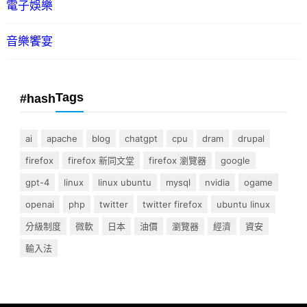
電子娛樂
音樂饗宴
Tags
#hash
ai
apache
blog
chatgpt
cpu
dram
drupal
firefox
firefox 新同文堂
firefox 瀏覽器
google
gpt-4
linux
linux ubuntu
mysql
nvidia
ogame
openai
php
twitter
twitter firefox
ubuntu linux
分級制度
微軟
日本
油價
瀏覽器
經濟
資安
輸入法