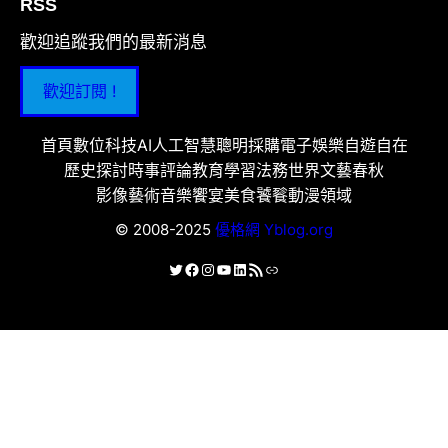
RSS
歡迎追蹤我們的最新消息
歡迎訂閱 !
首頁
數位科技
AI人工智慧
聰明採購
電子娛樂
自遊自在
歷史探討
時事評論
教育學習
法務世界
文藝春秋
影像藝術
音樂饗宴
美食饕餮
動漫領域
© 2008-2025
優格網 Yblog.org
X
Facebook
Instagram
YouTube
LinkedIn
RSS 資訊提供
連結