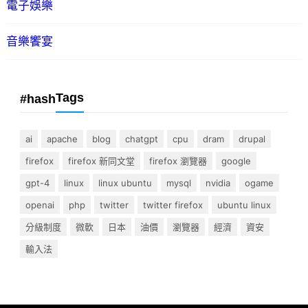
電子娛樂
音樂饗宴
Tags
#hash
ai
apache
blog
chatgpt
cpu
dram
drupal
firefox
firefox 新同文堂
firefox 瀏覽器
google
gpt-4
linux
linux ubuntu
mysql
nvidia
ogame
openai
php
twitter
twitter firefox
ubuntu linux
分級制度
微軟
日本
油價
瀏覽器
經濟
資安
輸入法