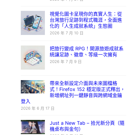
視覺化圖卡呈現你的真實人生：從
台灣旅行足跡到程式職涯，全面進
化的「人生成就系統」生態圈
2026 年 7 月 10 日
把旅行變成 RPG！開源旅遊成就系
統讓足跡、徽章、等級一次擁有
2026 年 7 月 9 日
帶來全新設定介面與未來圖檔格
式！Firefox 152 穩定版正式釋出，
新增網址列一鍵靜音與跨網域金鑰
登入
2026 年 6 月 17 日
Just a New Tab – 拾光新分頁（隨
機桌布與金句）