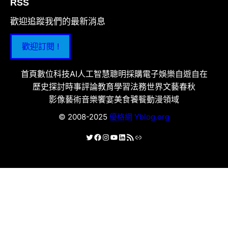
RSS
歡迎追蹤我們的最新消息
歡迎訂閱 !
首頁
數位科技
AI人工智慧
聰明採購
電子娛樂
自遊自在
歷史探討
時事評論
教育學習
法務世界
文藝春秋
影像藝術
音樂饗宴
美食饕餮
動漫領域
© 2008-2025
優格網 Yblog.org
X
Facebook
Instagram
YouTube
LinkedIn
RSS 資訊提供
連結