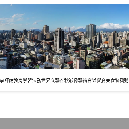
事評論
教育學習
法務世界
文藝春秋
影像藝術
音樂饗宴
美食饕餮
動
雜誌1974年第4期