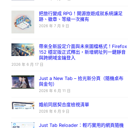
把旅行變成 RPG！開源旅遊成就系統讓足
跡、徽章、等級一次擁有
2026 年 7 月 9 日
帶來全新設定介面與未來圖檔格式！Firefox
152 穩定版正式釋出，新增網址列一鍵靜音
與跨網域金鑰登入
2026 年 6 月 17 日
Just a New Tab – 拾光新分頁（隨機桌布
與金句）
2026 年 6 月 11 日
婚前同居契合度檢視清單
2026 年 6 月 9 日
Just Tab Reloader：輕巧實用的網頁隨機