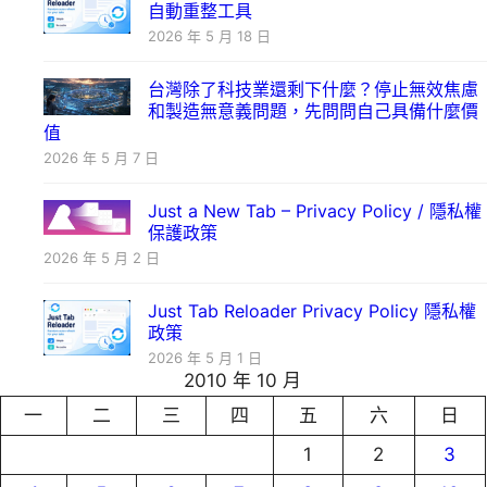
自動重整工具
2026 年 5 月 18 日
台灣除了科技業還剩下什麼？停止無效焦慮
和製造無意義問題，先問問自己具備什麼價
值
2026 年 5 月 7 日
Just a New Tab – Privacy Policy / 隱私權
保護政策
2026 年 5 月 2 日
Just Tab Reloader Privacy Policy 隱私權
政策
2026 年 5 月 1 日
2010 年 10 月
一
二
三
四
五
六
日
1
2
3