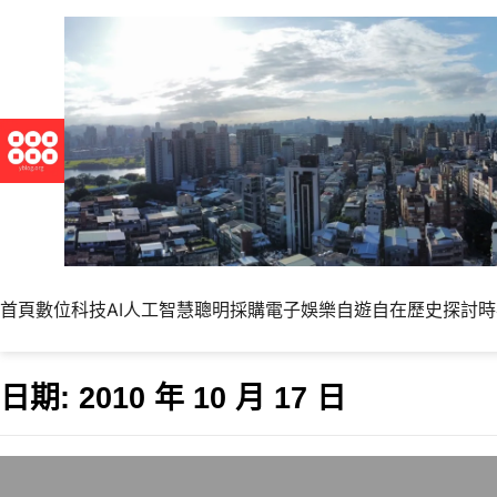
首頁
數位科技
AI人工智慧
聰明採購
電子娛樂
自遊自在
歷史探討
時
日期:
2010 年 10 月 17 日
孔丘其人- 《紅旗》