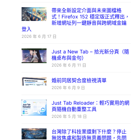
帶來全新設定介面與未來圖檔格
式！Firefox 152 穩定版正式釋出，
新增網址列一鍵靜音與跨網域金鑰
登入
2026 年 6 月 17 日
Just a New Tab – 拾光新分頁（隨
機桌布與金句）
2026 年 6 月 11 日
婚前同居契合度檢視清單
2026 年 6 月 9 日
Just Tab Reloader：輕巧實用的網
頁隨機自動重整工具
2026 年 5 月 18 日
台灣除了科技業還剩下什麼？停止
無效焦慮和製造無意義問題，先問