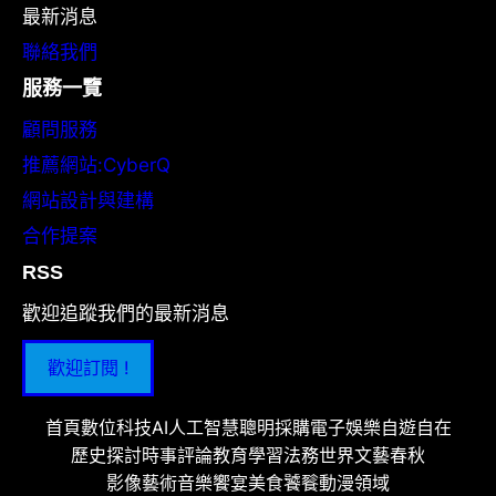
最新消息
聯絡我們
服務一覽
顧問服務
推薦網站:CyberQ
網站設計與建構
合作提案
RSS
歡迎追蹤我們的最新消息
歡迎訂閱 !
首頁
數位科技
AI人工智慧
聰明採購
電子娛樂
自遊自在
歷史探討
時事評論
教育學習
法務世界
文藝春秋
影像藝術
音樂饗宴
美食饕餮
動漫領域