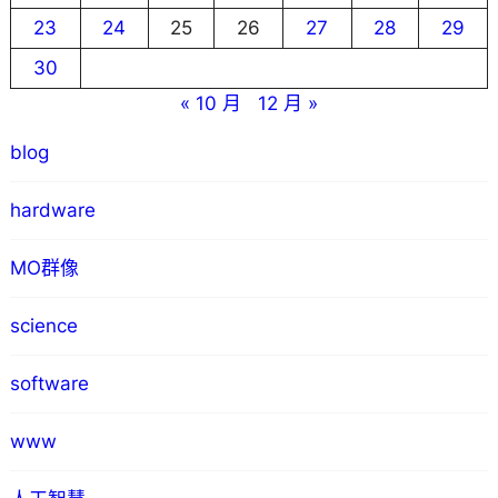
23
24
25
26
27
28
29
30
« 10 月
12 月 »
blog
hardware
MO群像
science
software
www