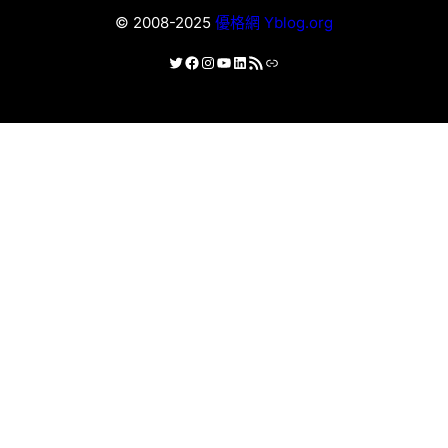
© 2008-2025
優格網 Yblog.org
X
Facebook
Instagram
YouTube
LinkedIn
RSS 資訊提供
連結