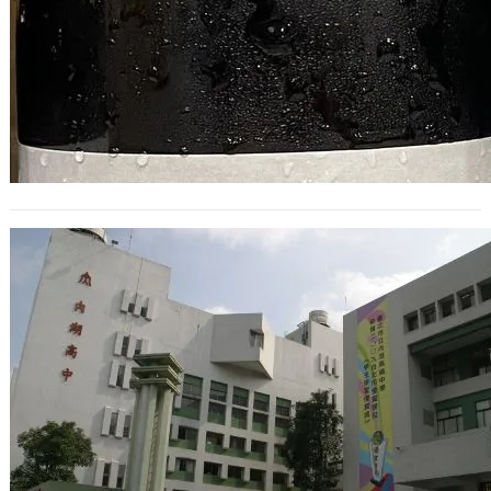
22th內湖高中校慶
2009 年 11 月 7 日
15、16年了，那時候進入內湖高中就學
的記憶，還是很鮮明。 而這次22th內
湖高中校慶之所以會去，除了朋友相
招…