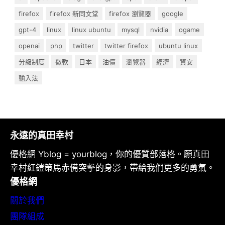
firefox
firefox 新同文堂
firefox 瀏覽器
google
gpt-4
linux
linux ubuntu
mysql
nvidia
ogame
openai
php
twitter
twitter firefox
ubuntu linux
分級制度
微軟
日本
油價
瀏覽器
經濟
資安
輸入法
永遠的真田幸村
優格網 Yblog = yourblog，你的優質部落格。願真田
幸村紅鎧策馬赤備突擊的身影，帶給我們更多的勇氣。
優格網
關於我們
團隊組成