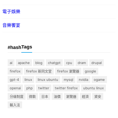
電子娛樂
音樂饗宴
Tags
#hash
ai
apache
blog
chatgpt
cpu
dram
drupal
firefox
firefox 新同文堂
firefox 瀏覽器
google
gpt-4
linux
linux ubuntu
mysql
nvidia
ogame
openai
php
twitter
twitter firefox
ubuntu linux
分級制度
微軟
日本
油價
瀏覽器
經濟
資安
輸入法