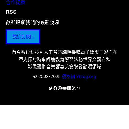
合作提案
RSS
歡迎追蹤我們的最新消息
歡迎訂閱 !
首頁
數位科技
AI人工智慧
聰明採購
電子娛樂
自遊自在
歷史探討
時事評論
教育學習
法務世界
文藝春秋
影像藝術
音樂饗宴
美食饕餮
動漫領域
© 2008-2025
優格網 Yblog.org
X
Facebook
Instagram
YouTube
LinkedIn
RSS 資訊提供
連結