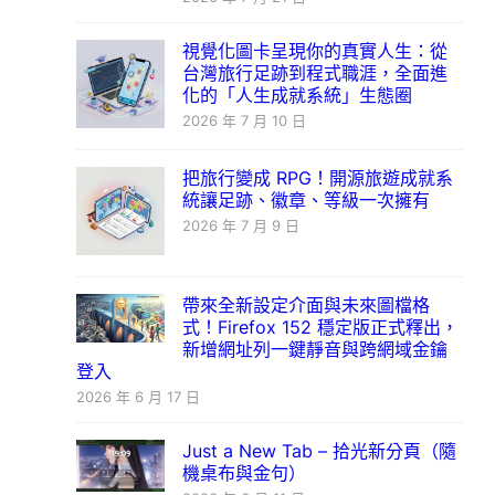
視覺化圖卡呈現你的真實人生：從
台灣旅行足跡到程式職涯，全面進
化的「人生成就系統」生態圈
2026 年 7 月 10 日
把旅行變成 RPG！開源旅遊成就系
統讓足跡、徽章、等級一次擁有
2026 年 7 月 9 日
帶來全新設定介面與未來圖檔格
式！Firefox 152 穩定版正式釋出，
新增網址列一鍵靜音與跨網域金鑰
登入
2026 年 6 月 17 日
Just a New Tab – 拾光新分頁（隨
機桌布與金句）