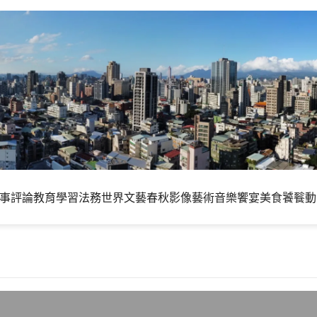
事評論
教育學習
法務世界
文藝春秋
影像藝術
音樂饗宴
美食饕餮
動
在上海的小插曲