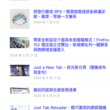
把旅行變成 RPG！開源旅遊成就系統讓足
跡、徽章、等級一次擁有
2026 年 7 月 9 日
帶來全新設定介面與未來圖檔格式！Firefox
152 穩定版正式釋出，新增網址列一鍵靜音
與跨網域金鑰登入
2026 年 6 月 17 日
Just a New Tab – 拾光新分頁（隨機桌布
與金句）
2026 年 6 月 11 日
婚前同居契合度檢視清單
2026 年 6 月 9 日
Just Tab Reloader：輕巧實用的網頁隨機