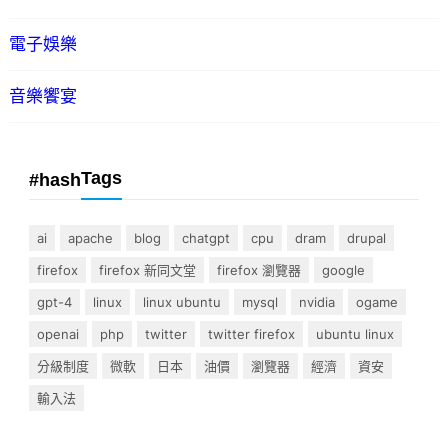
電子娛樂
音樂饗宴
Tags
#hash
ai
apache
blog
chatgpt
cpu
dram
drupal
firefox
firefox 新同文堂
firefox 瀏覽器
google
gpt-4
linux
linux ubuntu
mysql
nvidia
ogame
openai
php
twitter
twitter firefox
ubuntu linux
分級制度
微軟
日本
油價
瀏覽器
經濟
資安
輸入法