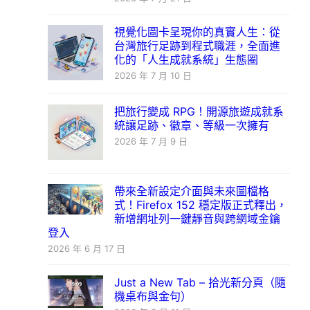
視覺化圖卡呈現你的真實人生：從
台灣旅行足跡到程式職涯，全面進
化的「人生成就系統」生態圈
2026 年 7 月 10 日
把旅行變成 RPG！開源旅遊成就系
統讓足跡、徽章、等級一次擁有
2026 年 7 月 9 日
帶來全新設定介面與未來圖檔格
式！Firefox 152 穩定版正式釋出，
新增網址列一鍵靜音與跨網域金鑰
登入
2026 年 6 月 17 日
Just a New Tab – 拾光新分頁（隨
機桌布與金句）