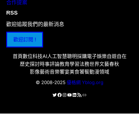
合作提案
RSS
歡迎追蹤我們的最新消息
歡迎訂閱 !
首頁
數位科技
AI人工智慧
聰明採購
電子娛樂
自遊自在
歷史探討
時事評論
教育學習
法務世界
文藝春秋
影像藝術
音樂饗宴
美食饕餮
動漫領域
© 2008-2025
優格網 Yblog.org
X
Facebook
Instagram
YouTube
LinkedIn
RSS 資訊提供
連結