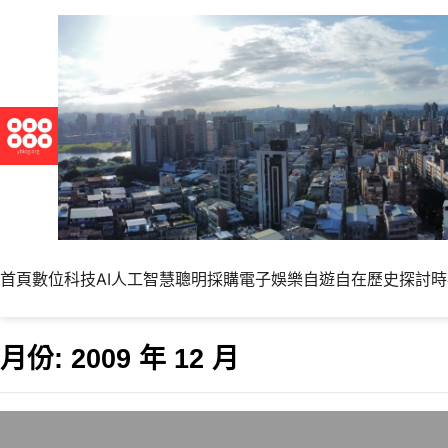
首頁
數位科技
AI人工智慧
聰明採購
電子娛樂
自遊自在
歷史探討
時
月份:
2009 年 12 月
2010年十大預言: