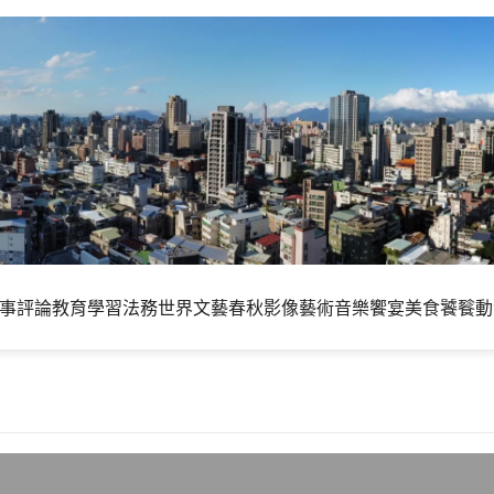
事評論
教育學習
法務世界
文藝春秋
影像藝術
音樂饗宴
美食饕餮
動
 全球經濟篇