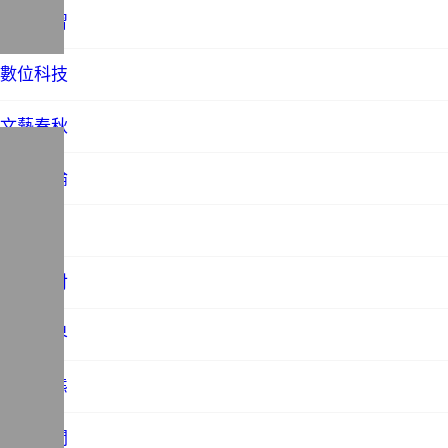
教育學習
數位科技
文藝春秋
時事評論
未分類
歷史探討
法務世界
社會百態
站務相關