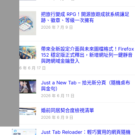
把旅行變成 RPG！開源旅遊成就系統讓足
跡、徽章、等級一次擁有
2026 年 7 月 9 日
帶來全新設定介面與未來圖檔格式！Firefox
152 穩定版正式釋出，新增網址列一鍵靜音
與跨網域金鑰登入
2026 年 6 月 17 日
Just a New Tab – 拾光新分頁（隨機桌布
與金句）
2026 年 6 月 11 日
婚前同居契合度檢視清單
2026 年 6 月 9 日
Just Tab Reloader：輕巧實用的網頁隨機