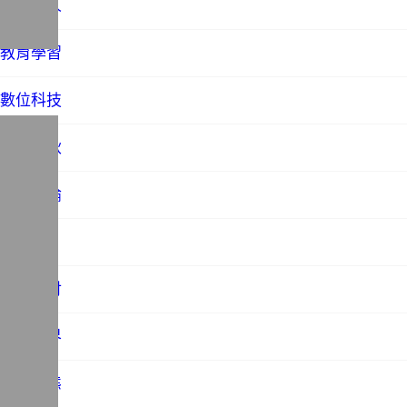
才子佳人
教育學習
數位科技
文藝春秋
時事評論
未分類
歷史探討
法務世界
社會百態