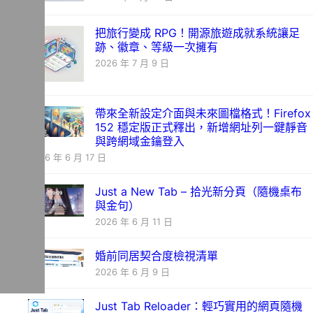
把旅行變成 RPG！開源旅遊成就系統讓足
跡、徽章、等級一次擁有
2026 年 7 月 9 日
帶來全新設定介面與未來圖檔格式！Firefox
152 穩定版正式釋出，新增網址列一鍵靜音
與跨網域金鑰登入
2026 年 6 月 17 日
Just a New Tab – 拾光新分頁（隨機桌布
與金句）
2026 年 6 月 11 日
婚前同居契合度檢視清單
2026 年 6 月 9 日
Just Tab Reloader：輕巧實用的網頁隨機