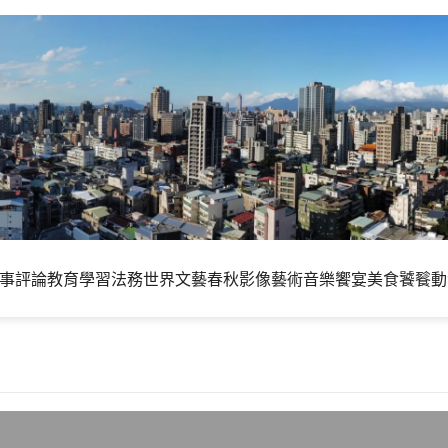
事評論
教育學習
法務世界
文藝春秋
影像藝術
音樂饗宴
美食饕餮
動
灣的爭議無必要性?