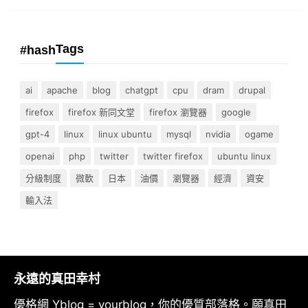
Tags
#hash
ai
apache
blog
chatgpt
cpu
dram
drupal
firefox
firefox 新同文堂
firefox 瀏覽器
google
gpt-4
linux
linux ubuntu
mysql
nvidia
ogame
openai
php
twitter
twitter firefox
ubuntu linux
分級制度
微軟
日本
油價
瀏覽器
經濟
資安
輸入法
永遠的真田幸村
優格網 Yblog = yourblog，你的優質部落格。願真田