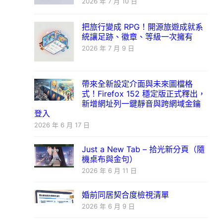
2026 年 7 月 10 日
把旅行變成 RPG！開源旅遊成就系
統讓足跡、徽章、等級一次擁有
2026 年 7 月 9 日
帶來全新設定介面與未來圖檔格
式！Firefox 152 穩定版正式釋出，
新增網址列一鍵靜音與跨網域金鑰
登入
2026 年 6 月 17 日
Just a New Tab – 拾光新分頁（隨
機桌布與金句）
2026 年 6 月 11 日
婚前同居契合度檢視清單
2026 年 6 月 9 日