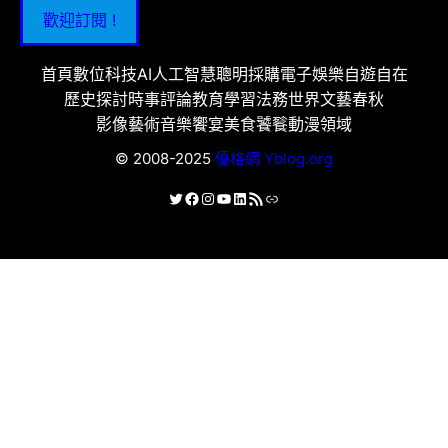
歡迎訂閱 !
首頁
數位科技
AI人工智慧
聰明採購
電子娛樂
自遊自在
歷史探討
時事評論
教育學習
法務世界
文藝春秋
影像藝術
音樂饗宴
美食饕餮
動漫領域
© 2008-2025
優格網 Yblog.org
X
Facebook
Instagram
YouTube
LinkedIn
RSS 資訊提供
連結