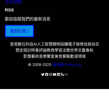
合作提案
RSS
歡迎追蹤我們的最新消息
歡迎訂閱 !
首頁
數位科技
AI人工智慧
聰明採購
電子娛樂
自遊自在
歷史探討
時事評論
教育學習
法務世界
文藝春秋
影像藝術
音樂饗宴
美食饕餮
動漫領域
© 2008-2025
優格網 Yblog.org
X
Facebook
Instagram
YouTube
LinkedIn
RSS 資訊提供
連結