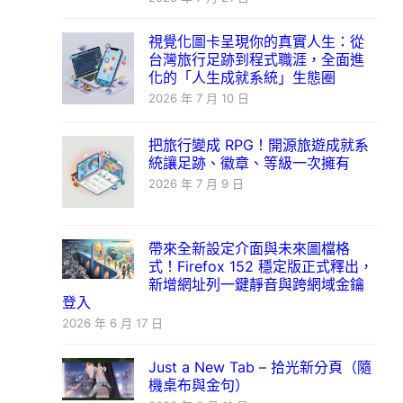
視覺化圖卡呈現你的真實人生：從
台灣旅行足跡到程式職涯，全面進
化的「人生成就系統」生態圈
2026 年 7 月 10 日
把旅行變成 RPG！開源旅遊成就系
統讓足跡、徽章、等級一次擁有
2026 年 7 月 9 日
帶來全新設定介面與未來圖檔格
式！Firefox 152 穩定版正式釋出，
新增網址列一鍵靜音與跨網域金鑰
登入
2026 年 6 月 17 日
Just a New Tab – 拾光新分頁（隨
機桌布與金句）