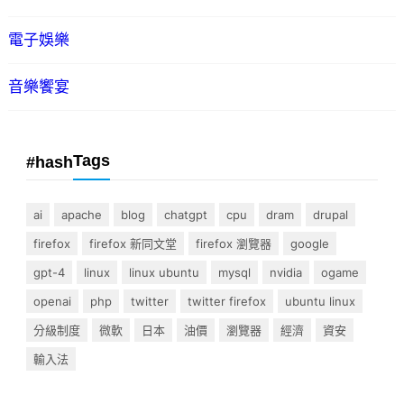
電子娛樂
音樂饗宴
Tags
#hash
ai
apache
blog
chatgpt
cpu
dram
drupal
firefox
firefox 新同文堂
firefox 瀏覽器
google
gpt-4
linux
linux ubuntu
mysql
nvidia
ogame
openai
php
twitter
twitter firefox
ubuntu linux
分級制度
微軟
日本
油價
瀏覽器
經濟
資安
輸入法