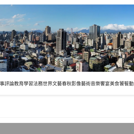
事評論
教育學習
法務世界
文藝春秋
影像藝術
音樂饗宴
美食饕餮
動
後迎接彩虹