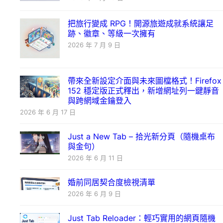
把旅行變成 RPG！開源旅遊成就系統讓足
跡、徽章、等級一次擁有
2026 年 7 月 9 日
帶來全新設定介面與未來圖檔格式！Firefox
152 穩定版正式釋出，新增網址列一鍵靜音
與跨網域金鑰登入
2026 年 6 月 17 日
Just a New Tab – 拾光新分頁（隨機桌布
與金句）
2026 年 6 月 11 日
婚前同居契合度檢視清單
2026 年 6 月 9 日
Just Tab Reloader：輕巧實用的網頁隨機