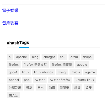
電子娛樂
音樂饗宴
Tags
#hash
ai
apache
blog
chatgpt
cpu
dram
drupal
firefox
firefox 新同文堂
firefox 瀏覽器
google
gpt-4
linux
linux ubuntu
mysql
nvidia
ogame
openai
php
twitter
twitter firefox
ubuntu linux
分級制度
微軟
日本
油價
瀏覽器
經濟
資安
輸入法