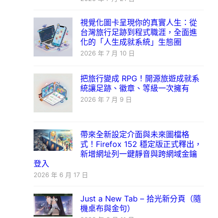
視覺化圖卡呈現你的真實人生：從
台灣旅行足跡到程式職涯，全面進
化的「人生成就系統」生態圈
2026 年 7 月 10 日
把旅行變成 RPG！開源旅遊成就系
統讓足跡、徽章、等級一次擁有
2026 年 7 月 9 日
帶來全新設定介面與未來圖檔格
式！Firefox 152 穩定版正式釋出，
新增網址列一鍵靜音與跨網域金鑰
登入
2026 年 6 月 17 日
Just a New Tab – 拾光新分頁（隨
機桌布與金句）