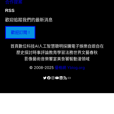
合作提案
RSS
歡迎追蹤我們的最新消息
歡迎訂閱 !
首頁
數位科技
AI人工智慧
聰明採購
電子娛樂
自遊自在
歷史探討
時事評論
教育學習
法務世界
文藝春秋
影像藝術
音樂饗宴
美食饕餮
動漫領域
© 2008-2025
優格網 Yblog.org
X
Facebook
Instagram
YouTube
LinkedIn
RSS 資訊提供
連結