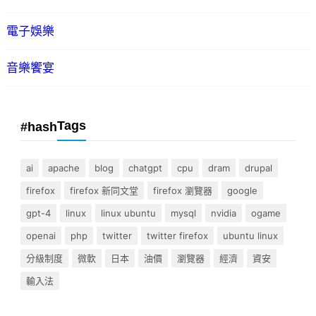
電子娛樂
音樂饗宴
Tags
#hash
ai
apache
blog
chatgpt
cpu
dram
drupal
firefox
firefox 新同文堂
firefox 瀏覽器
google
gpt-4
linux
linux ubuntu
mysql
nvidia
ogame
openai
php
twitter
twitter firefox
ubuntu linux
分級制度
微軟
日本
油價
瀏覽器
經濟
資安
輸入法