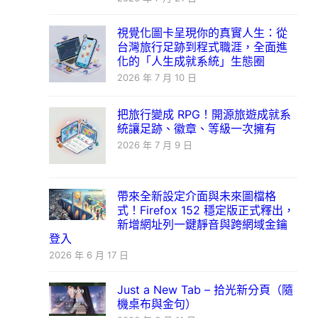
視覺化圖卡呈現你的真實人生：從
台灣旅行足跡到程式職涯，全面進
化的「人生成就系統」生態圈
2026 年 7 月 10 日
把旅行變成 RPG！開源旅遊成就系
統讓足跡、徽章、等級一次擁有
2026 年 7 月 9 日
帶來全新設定介面與未來圖檔格
式！Firefox 152 穩定版正式釋出，
新增網址列一鍵靜音與跨網域金鑰
登入
2026 年 6 月 17 日
Just a New Tab – 拾光新分頁（隨
機桌布與金句）