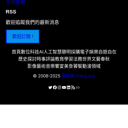
合作提案
RSS
歡迎追蹤我們的最新消息
歡迎訂閱 !
首頁
數位科技
AI人工智慧
聰明採購
電子娛樂
自遊自在
歷史探討
時事評論
教育學習
法務世界
文藝春秋
影像藝術
音樂饗宴
美食饕餮
動漫領域
© 2008-2025
優格網 Yblog.org
X
Facebook
Instagram
YouTube
LinkedIn
RSS 資訊提供
連結