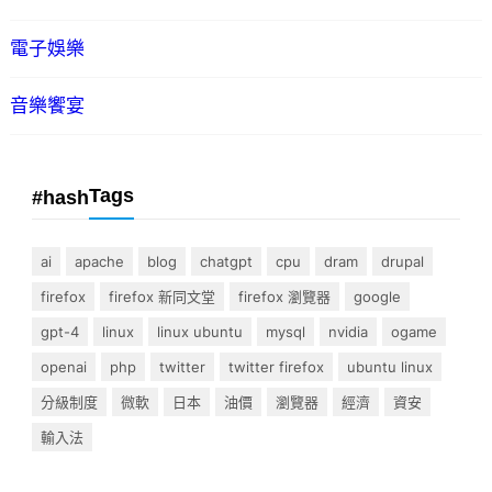
電子娛樂
音樂饗宴
Tags
#hash
ai
apache
blog
chatgpt
cpu
dram
drupal
firefox
firefox 新同文堂
firefox 瀏覽器
google
gpt-4
linux
linux ubuntu
mysql
nvidia
ogame
openai
php
twitter
twitter firefox
ubuntu linux
分級制度
微軟
日本
油價
瀏覽器
經濟
資安
輸入法