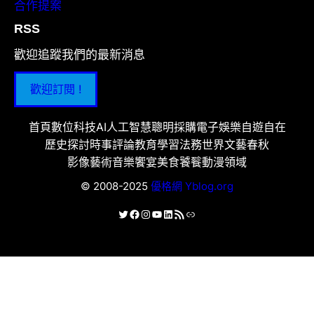
合作提案
RSS
歡迎追蹤我們的最新消息
歡迎訂閱 !
首頁
數位科技
AI人工智慧
聰明採購
電子娛樂
自遊自在
歷史探討
時事評論
教育學習
法務世界
文藝春秋
影像藝術
音樂饗宴
美食饕餮
動漫領域
© 2008-2025
優格網 Yblog.org
X
Facebook
Instagram
YouTube
LinkedIn
RSS 資訊提供
連結