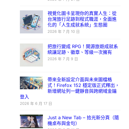
視覺化圖卡呈現你的真實人生：從
台灣旅行足跡到程式職涯，全面進
化的「人生成就系統」生態圈
2026 年 7 月 10 日
把旅行變成 RPG！開源旅遊成就系
統讓足跡、徽章、等級一次擁有
2026 年 7 月 9 日
帶來全新設定介面與未來圖檔格
式！Firefox 152 穩定版正式釋出，
新增網址列一鍵靜音與跨網域金鑰
登入
2026 年 6 月 17 日
Just a New Tab – 拾光新分頁（隨
機桌布與金句）