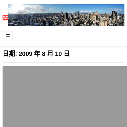
日期:
2009 年 8 月 10 日
馬英九對家破人亡的災民說: 你不是見到
了嗎?
2009 年 8 月 10 日
先不多說，看看這段影片： 今天很忙，
晚上看到這個畫面，心中有很多感觸。
固然這位年輕人說得有些誇張，畢竟有
沒有…