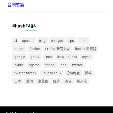
音樂饗宴
Tags
#hash
ai
apache
blog
chatgpt
cpu
dram
drupal
firefox
firefox 新同文堂
firefox 瀏覽器
google
gpt-4
linux
linux ubuntu
mysql
nvidia
ogame
openai
php
twitter
twitter firefox
ubuntu linux
分級制度
微軟
日本
油價
瀏覽器
經濟
資安
輸入法