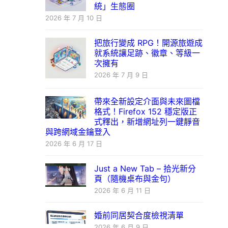
統」生態圈
2026 年 7 月 10 日
把旅行變成 RPG！開源旅遊成
就系統讓足跡、徽章、等級一
次擁有
2026 年 7 月 9 日
帶來全新設定介面與未來圖檔
格式！Firefox 152 穩定版正
式釋出，新增網址列一鍵靜音
與跨網域金鑰登入
2026 年 6 月 17 日
Just a New Tab – 拾光新分
頁（隨機桌布與金句）
2026 年 6 月 11 日
婚前同居契合度檢視清單
2026 年 6 月 9 日