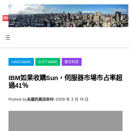
跳
至
主
要
內
容
HARDWARE
SOFTWARE
數位科技
IBM如果收購Sun，伺服器市場市占率超
過41％
Posted by
永遠的真田幸村
–
2009 年 3 月 19 日