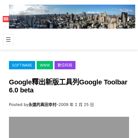
跳
至
主
要
內
容
SOFTWARE
WWW
數位科技
Google釋出新版工具列Google Toolbar
6.0 beta
Posted by
永遠的真田幸村
–
2009 年 2 月 25 日