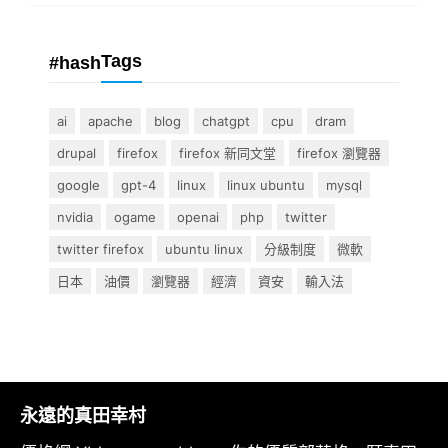
Tags
#hash
ai
apache
blog
chatgpt
cpu
dram
drupal
firefox
firefox 新同文堂
firefox 瀏覽器
google
gpt-4
linux
linux ubuntu
mysql
nvidia
ogame
openai
php
twitter
twitter firefox
ubuntu linux
分級制度
微軟
日本
油價
瀏覽器
經濟
資安
輸入法
永遠的真田幸村