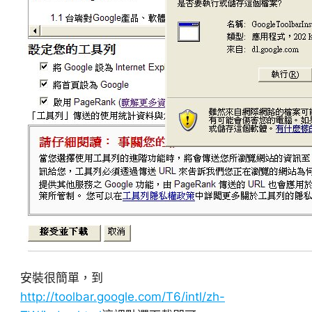
安裝很簡單，到
http://toolbar.google.com/T6/intl/zh-