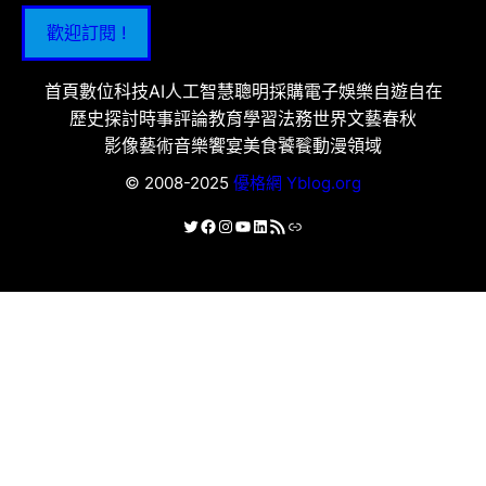
歡迎訂閱 !
首頁
數位科技
AI人工智慧
聰明採購
電子娛樂
自遊自在
歷史探討
時事評論
教育學習
法務世界
文藝春秋
影像藝術
音樂饗宴
美食饕餮
動漫領域
© 2008-2025
優格網 Yblog.org
X
Facebook
Instagram
YouTube
LinkedIn
RSS 資訊提供
連結