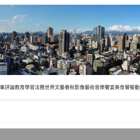
事評論
教育學習
法務世界
文藝春秋
影像藝術
音樂饗宴
美食饕餮
動
月攀升，1月份達5.31％，Q3有機會停止成