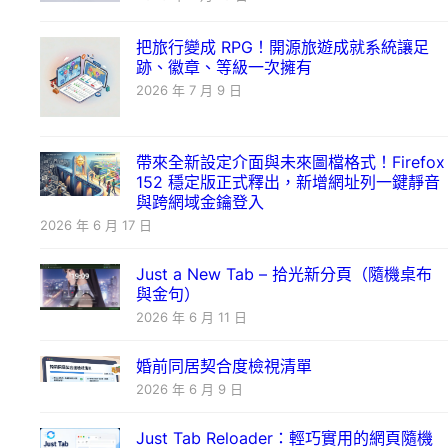
把旅行變成 RPG！開源旅遊成就系統讓足
跡、徽章、等級一次擁有
2026 年 7 月 9 日
帶來全新設定介面與未來圖檔格式！Firefox
152 穩定版正式釋出，新增網址列一鍵靜音
與跨網域金鑰登入
2026 年 6 月 17 日
Just a New Tab – 拾光新分頁（隨機桌布
與金句）
2026 年 6 月 11 日
婚前同居契合度檢視清單
2026 年 6 月 9 日
Just Tab Reloader：輕巧實用的網頁隨機