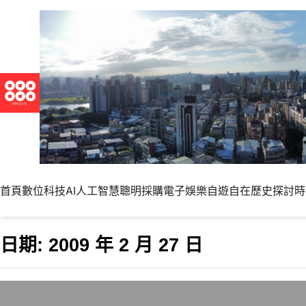
首頁
數位科技
AI人工智慧
聰明採購
電子娛樂
自遊自在
歷史探討
時
日期:
2009 年 2 月 27 日
台灣失業率連續8個