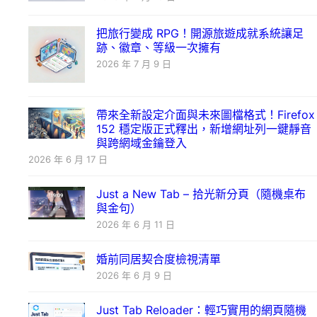
把旅行變成 RPG！開源旅遊成就系統讓足
跡、徽章、等級一次擁有
2026 年 7 月 9 日
帶來全新設定介面與未來圖檔格式！Firefox
152 穩定版正式釋出，新增網址列一鍵靜音
與跨網域金鑰登入
2026 年 6 月 17 日
Just a New Tab – 拾光新分頁（隨機桌布
與金句）
2026 年 6 月 11 日
婚前同居契合度檢視清單
2026 年 6 月 9 日
Just Tab Reloader：輕巧實用的網頁隨機