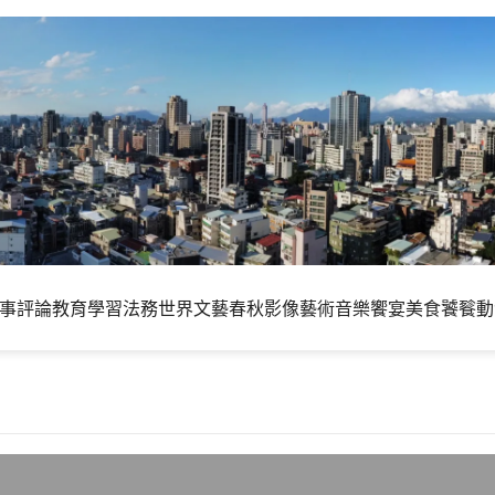
事評論
教育學習
法務世界
文藝春秋
影像藝術
音樂饗宴
美食饕餮
動
aipei，國際推特節台北場簡記，捐款助非洲鑿井