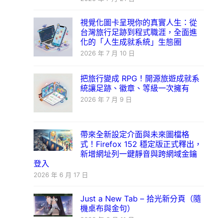
視覺化圖卡呈現你的真實人生：從
台灣旅行足跡到程式職涯，全面進
化的「人生成就系統」生態圈
2026 年 7 月 10 日
把旅行變成 RPG！開源旅遊成就系
統讓足跡、徽章、等級一次擁有
2026 年 7 月 9 日
帶來全新設定介面與未來圖檔格
式！Firefox 152 穩定版正式釋出，
新增網址列一鍵靜音與跨網域金鑰
登入
2026 年 6 月 17 日
Just a New Tab – 拾光新分頁（隨
機桌布與金句）