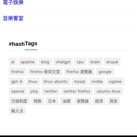
電子娛樂
音樂饗宴
Tags
#hash
ai
apache
blog
chatgpt
cpu
dram
drupal
firefox
firefox 新同文堂
firefox 瀏覽器
google
gpt-4
linux
linux ubuntu
mysql
nvidia
ogame
openai
php
twitter
twitter firefox
ubuntu linux
分級制度
微軟
日本
油價
瀏覽器
經濟
資安
輸入法