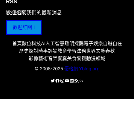
RSS
歡迎追蹤我們的最新消息
歡迎訂閱 !
首頁
數位科技
AI人工智慧
聰明採購
電子娛樂
自遊自在
歷史探討
時事評論
教育學習
法務世界
文藝春秋
影像藝術
音樂饗宴
美食饕餮
動漫領域
© 2008-2025
優格網 Yblog.org
X
Facebook
Instagram
YouTube
LinkedIn
RSS 資訊提供
連結