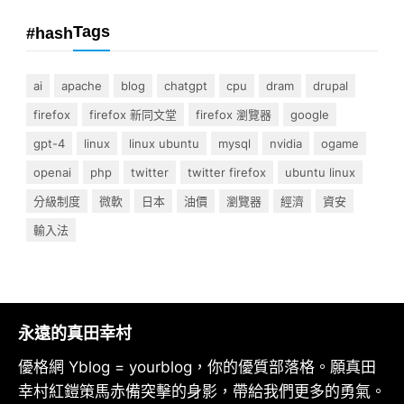
Tags
#hash
ai
apache
blog
chatgpt
cpu
dram
drupal
firefox
firefox 新同文堂
firefox 瀏覽器
google
gpt-4
linux
linux ubuntu
mysql
nvidia
ogame
openai
php
twitter
twitter firefox
ubuntu linux
分級制度
微軟
日本
油價
瀏覽器
經濟
資安
輸入法
永遠的真田幸村
優格網 Yblog = yourblog，你的優質部落格。願真田
幸村紅鎧策馬赤備突擊的身影，帶給我們更多的勇氣。