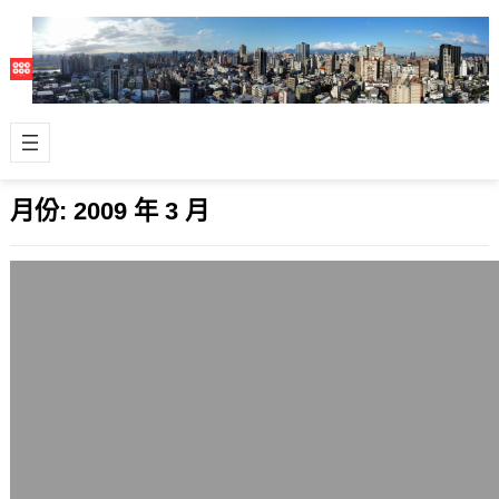
月份:
2009 年 3 月
類似貧民百萬富翁的線上問答遊戲，連答
對15題就有100萬精神獎勵
2009 年 3 月 31 日
這個掛在台視網站的「超級大富翁 開運
大作戰」Q&A網頁有一點點好玩，只要
連續答對15題，就有高達百萬的…