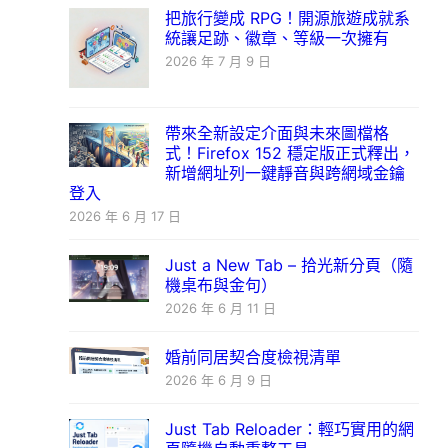
把旅行變成 RPG！開源旅遊成就系
統讓足跡、徽章、等級一次擁有
2026 年 7 月 9 日
帶來全新設定介面與未來圖檔格
式！Firefox 152 穩定版正式釋出，
新增網址列一鍵靜音與跨網域金鑰
登入
2026 年 6 月 17 日
Just a New Tab – 拾光新分頁（隨
機桌布與金句）
2026 年 6 月 11 日
婚前同居契合度檢視清單
2026 年 6 月 9 日
Just Tab Reloader：輕巧實用的網