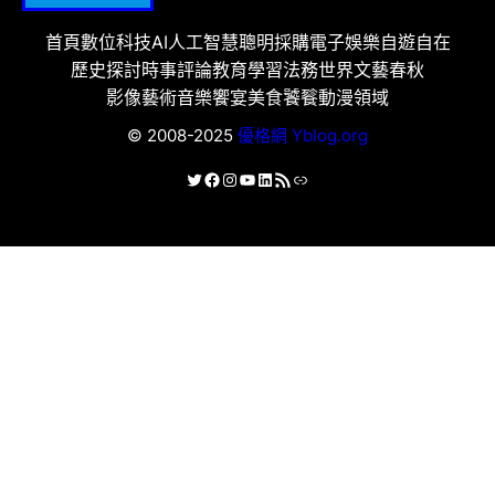
首頁
數位科技
AI人工智慧
聰明採購
電子娛樂
自遊自在
歷史探討
時事評論
教育學習
法務世界
文藝春秋
影像藝術
音樂饗宴
美食饕餮
動漫領域
© 2008-2025
優格網 Yblog.org
X
Facebook
Instagram
YouTube
LinkedIn
RSS 資訊提供
連結