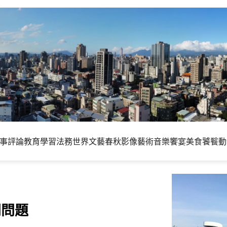
事評論
教育學習
法務世界
文藝春秋
影像藝術
音樂饗宴
美食饕餮
動
關問題