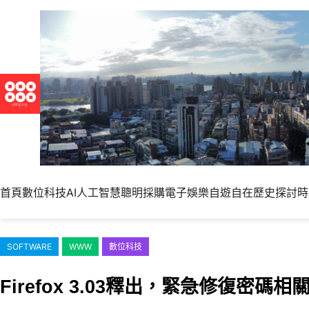
跳
至
主
要
內
容
首頁
數位科技
AI人工智慧
聰明採購
電子娛樂
自遊自在
歷史探討
時
SOFTWARE
WWW
數位科技
Firefox 3.03釋出，緊急修復密碼相