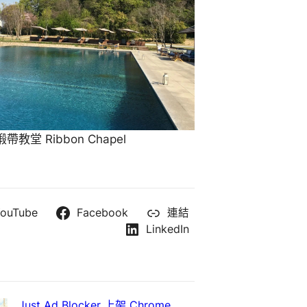
教堂 Ribbon Chapel
ouTube
Facebook
連結
LinkedIn
Just Ad Blocker 上架 Chrome