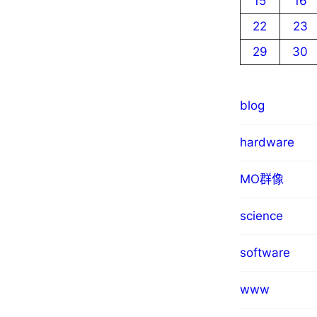
15
16
22
23
29
30
blog
hardware
MO群像
science
software
www