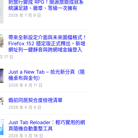
把旅行變成 RPG！開源旅遊成就系
統讓足跡、徽章、等級一次擁有
2026 年 7 月 9 日
帶來全新設定介面與未來圖檔格式！
Firefox 152 穩定版正式釋出，新增
網址列一鍵靜音與跨網域金鑰登入
月 17 日
Just a New Tab – 拾光新分頁（隨
機桌布與金句）
2026 年 6 月 11 日
婚前同居契合度檢視清單
2026 年 6 月 9 日
Just Tab Reloader：輕巧實用的網
頁隨機自動重整工具
2026 年 5 月 18 日