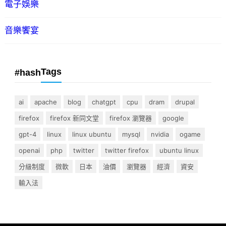
電子娛樂
音樂饗宴
Tags
#hash
ai
apache
blog
chatgpt
cpu
dram
drupal
firefox
firefox 新同文堂
firefox 瀏覽器
google
gpt-4
linux
linux ubuntu
mysql
nvidia
ogame
openai
php
twitter
twitter firefox
ubuntu linux
分級制度
微軟
日本
油價
瀏覽器
經濟
資安
輸入法