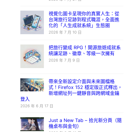
視覺化圖卡呈現你的真實人生：從
台灣旅行足跡到程式職涯，全面進
化的「人生成就系統」生態圈
2026 年 7 月 10 日
把旅行變成 RPG！開源旅遊成就系
統讓足跡、徽章、等級一次擁有
2026 年 7 月 9 日
帶來全新設定介面與未來圖檔格
式！Firefox 152 穩定版正式釋出，
新增網址列一鍵靜音與跨網域金鑰
登入
2026 年 6 月 17 日
Just a New Tab – 拾光新分頁（隨
機桌布與金句）