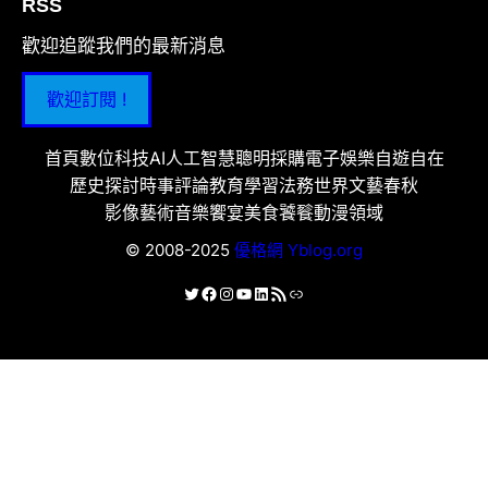
RSS
歡迎追蹤我們的最新消息
歡迎訂閱 !
首頁
數位科技
AI人工智慧
聰明採購
電子娛樂
自遊自在
歷史探討
時事評論
教育學習
法務世界
文藝春秋
影像藝術
音樂饗宴
美食饕餮
動漫領域
© 2008-2025
優格網 Yblog.org
X
Facebook
Instagram
YouTube
LinkedIn
RSS 資訊提供
連結