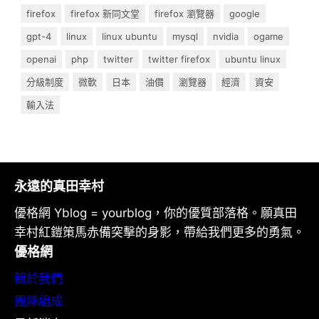
firefox
firefox 新同文堂
firefox 瀏覽器
google
gpt-4
linux
linux ubuntu
mysql
nvidia
ogame
openai
php
twitter
twitter firefox
ubuntu linux
分級制度
微軟
日本
油價
瀏覽器
經濟
資安
輸入法
永遠的真田幸村
優格網 Yblog = yourblog，你的優質部落格。願真田
幸村紅鎧策馬赤備突擊的身影，帶給我們更多的勇氣。
優格網
關於我們
團隊組成