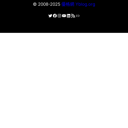
© 2008-2025
優格網 Yblog.org
X
Facebook
Instagram
YouTube
LinkedIn
RSS 資訊提供
連結