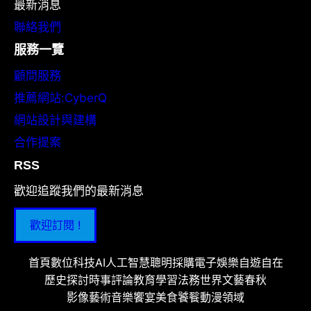
最新消息
聯絡我們
服務一覽
顧問服務
推薦網站:CyberQ
網站設計與建構
合作提案
RSS
歡迎追蹤我們的最新消息
歡迎訂閱 !
首頁
數位科技
AI人工智慧
聰明採購
電子娛樂
自遊自在
歷史探討
時事評論
教育學習
法務世界
文藝春秋
影像藝術
音樂饗宴
美食饕餮
動漫領域