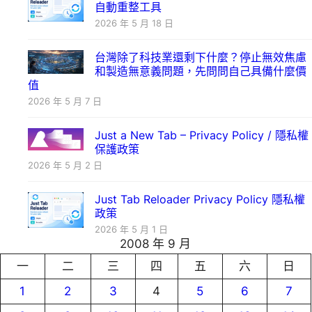
自動重整工具
2026 年 5 月 18 日
台灣除了科技業還剩下什麼？停止無效焦慮
和製造無意義問題，先問問自己具備什麼價
值
2026 年 5 月 7 日
Just a New Tab – Privacy Policy / 隱私權
保護政策
2026 年 5 月 2 日
Just Tab Reloader Privacy Policy 隱私權
政策
2026 年 5 月 1 日
2008 年 9 月
一
二
三
四
五
六
日
1
2
3
4
5
6
7