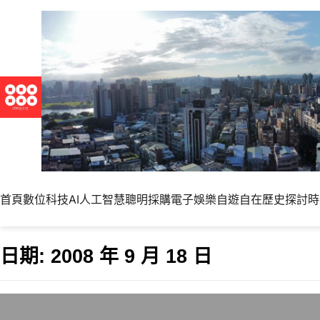
首頁
數位科技
AI人工智慧
聰明採購
電子娛樂
自遊自在
歷史探討
時
日期:
2008 年 9 月 18 日
[轉]用簡單的故事