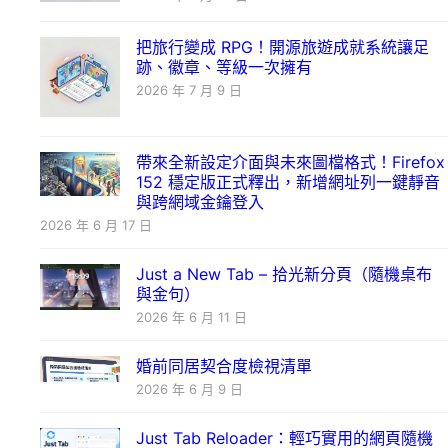
把旅行變成 RPG！開源旅遊成就系統讓足
跡、徽章、等級一次擁有
2026 年 7 月 9 日
帶來全新設定介面與未來圖檔格式！Firefox
152 穩定版正式釋出，新增網址列一鍵靜音
與跨網域金鑰登入
2026 年 6 月 17 日
Just a New Tab – 拾光新分頁（隨機桌布
與金句）
2026 年 6 月 11 日
婚前同居契合度檢視清單
2026 年 6 月 9 日
Just Tab Reloader：輕巧實用的網頁隨機