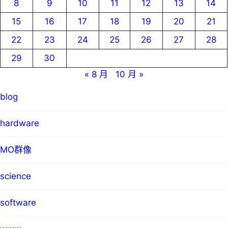
8
9
10
11
12
13
14
15
16
17
18
19
20
21
22
23
24
25
26
27
28
29
30
« 8 月
10 月 »
blog
hardware
MO群像
science
software