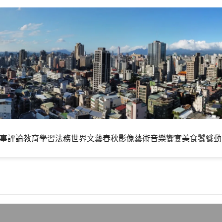
事評論
教育學習
法務世界
文藝春秋
影像藝術
音樂饗宴
美食饕餮
動
9分鐘搞懂美國次貸食物鏈問題