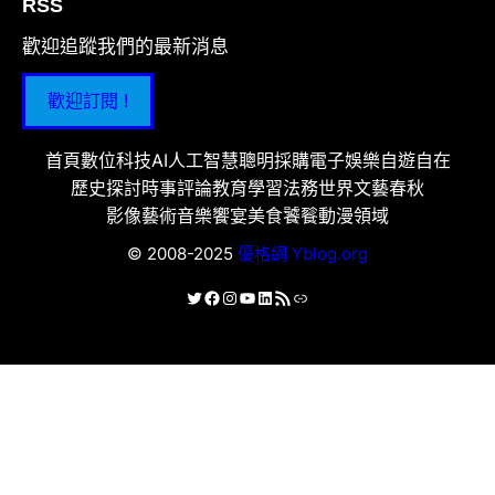
RSS
歡迎追蹤我們的最新消息
歡迎訂閱 !
首頁
數位科技
AI人工智慧
聰明採購
電子娛樂
自遊自在
歷史探討
時事評論
教育學習
法務世界
文藝春秋
影像藝術
音樂饗宴
美食饕餮
動漫領域
© 2008-2025
優格網 Yblog.org
X
Facebook
Instagram
YouTube
LinkedIn
RSS 資訊提供
連結