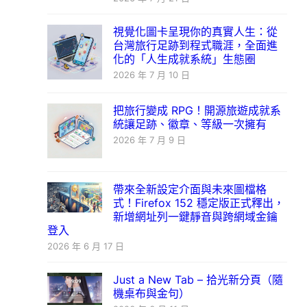
視覺化圖卡呈現你的真實人生：從
台灣旅行足跡到程式職涯，全面進
化的「人生成就系統」生態圈
2026 年 7 月 10 日
把旅行變成 RPG！開源旅遊成就系
統讓足跡、徽章、等級一次擁有
2026 年 7 月 9 日
帶來全新設定介面與未來圖檔格
式！Firefox 152 穩定版正式釋出，
新增網址列一鍵靜音與跨網域金鑰
登入
2026 年 6 月 17 日
Just a New Tab – 拾光新分頁（隨
機桌布與金句）