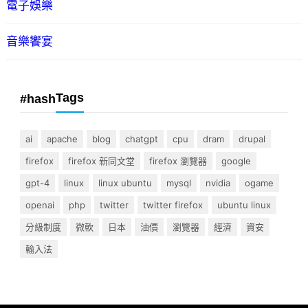
電子娛樂
音樂饗宴
Tags
#hash
ai
apache
blog
chatgpt
cpu
dram
drupal
firefox
firefox 新同文堂
firefox 瀏覽器
google
gpt-4
linux
linux ubuntu
mysql
nvidia
ogame
openai
php
twitter
twitter firefox
ubuntu linux
分級制度
微軟
日本
油價
瀏覽器
經濟
資安
輸入法