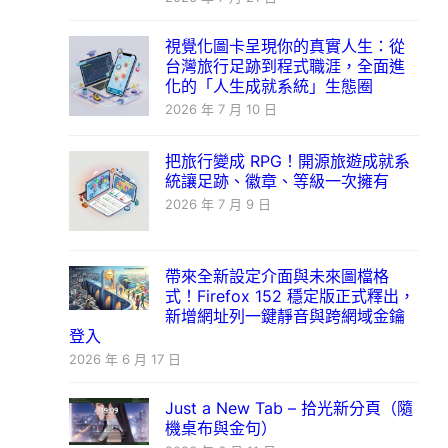
視覺化圖卡呈現你的真實人生：從
台灣旅行足跡到程式職涯，全面進
化的「人生成就系統」生態圈
2026 年 7 月 10 日
把旅行變成 RPG！開源旅遊成就系
統讓足跡、徽章、等級一次擁有
2026 年 7 月 9 日
帶來全新設定介面與未來圖檔格
式！Firefox 152 穩定版正式釋出，
新增網址列一鍵靜音與跨網域金鑰
登入
2026 年 6 月 17 日
Just a New Tab – 拾光新分頁（隨
機桌布與金句）