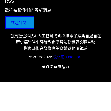
RSS
歡迎追蹤我們的最新消息
歡迎訂閱 !
首頁
數位科技
AI人工智慧
聰明採購
電子娛樂
自遊自在
歷史探討
時事評論
教育學習
法務世界
文藝春秋
影像藝術
音樂饗宴
美食饕餮
動漫領域
© 2008-2025
優格網 Yblog.org
X
Facebook
Instagram
YouTube
LinkedIn
RSS 資訊提供
連結