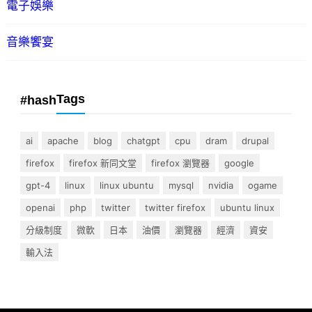
電子娛樂
音樂饗宴
Tags
#hash
ai
apache
blog
chatgpt
cpu
dram
drupal
firefox
firefox 新同文堂
firefox 瀏覽器
google
gpt-4
linux
linux ubuntu
mysql
nvidia
ogame
openai
php
twitter
twitter firefox
ubuntu linux
分級制度
微軟
日本
油價
瀏覽器
經濟
資安
輸入法