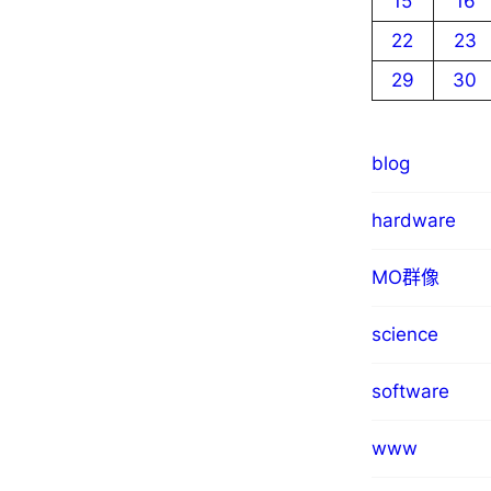
15
16
22
23
29
30
blog
hardware
MO群像
science
software
www