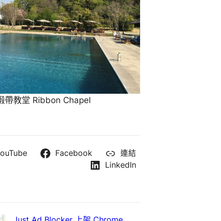
教堂 Ribbon Chapel
ouTube
Facebook
連結
LinkedIn
Just Ad Blocker 上架 Chrome