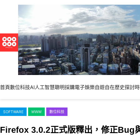
跳
至
主
要
內
容
首頁
數位科技
AI人工智慧
聰明採購
電子娛樂
自遊自在
歷史探討
時
SOFTWARE
WWW
數位科技
Firefox 3.0.2正式版釋出，修正B