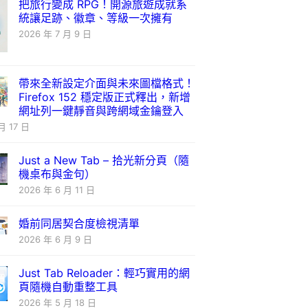
把旅行變成 RPG！開源旅遊成就系
統讓足跡、徽章、等級一次擁有
2026 年 7 月 9 日
帶來全新設定介面與未來圖檔格式！
Firefox 152 穩定版正式釋出，新增
網址列一鍵靜音與跨網域金鑰登入
月 17 日
Just a New Tab – 拾光新分頁（隨
機桌布與金句）
2026 年 6 月 11 日
婚前同居契合度檢視清單
2026 年 6 月 9 日
Just Tab Reloader：輕巧實用的網
頁隨機自動重整工具
2026 年 5 月 18 日