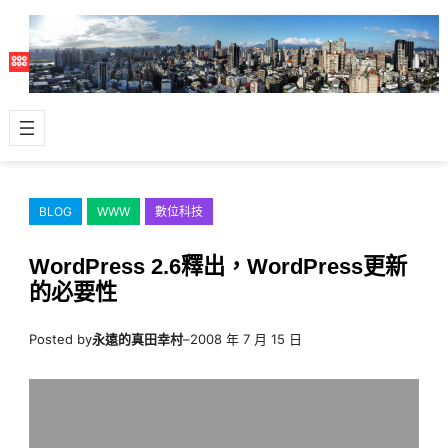
跳
至
主
要
內
容
BLOG
WWW
數位科技
WordPress 2.6釋出，WordPress更新
的必要性
Posted by
永遠的真田幸村
–
2008 年 7 月 15 日