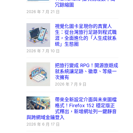
冗餘縮圖
2026 年 7 月 21 日
視覺化圖卡呈現你的真實人
生：從台灣旅行足跡到程式職
涯，全面進化的「人生成就系
統」生態圈
2026 年 7 月 10 日
把旅行變成 RPG！開源旅遊成
就系統讓足跡、徽章、等級一
次擁有
2026 年 7 月 9 日
帶來全新設定介面與未來圖檔
格式！Firefox 152 穩定版正
式釋出，新增網址列一鍵靜音
與跨網域金鑰登入
2026 年 6 月 17 日