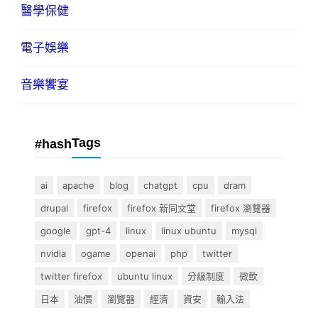
醫學保健
電子娛樂
音樂饗宴
Tags
#hash
ai
apache
blog
chatgpt
cpu
dram
drupal
firefox
firefox 新同文堂
firefox 瀏覽器
google
gpt-4
linux
linux ubuntu
mysql
nvidia
ogame
openai
php
twitter
twitter firefox
ubuntu linux
分級制度
微軟
日本
油價
瀏覽器
經濟
資安
輸入法