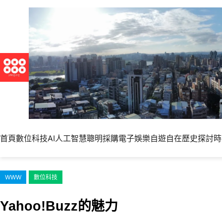
跳
至
主
要
內
容
首頁
數位科技
AI人工智慧
聰明採購
電子娛樂
自遊自在
歷史探討
時
WWW
數位科技
Yahoo!Buzz的魅力