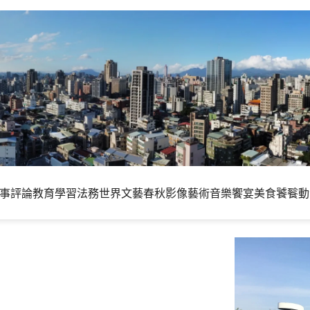
事評論
教育學習
法務世界
文藝春秋
影像藝術
音樂饗宴
美食饕餮
動