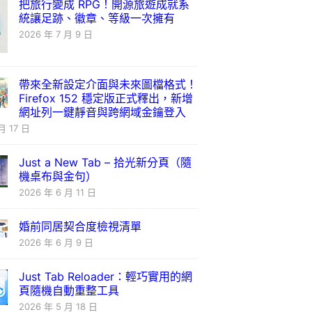
把旅行變成 RPG！開源旅遊成就系
統讓足跡、徽章、等級一次擁有
2026 年 7 月 9 日
帶來全新設定介面與未來圖檔格式！
Firefox 152 穩定版正式釋出，新增
網址列一鍵靜音與跨網域金鑰登入
月 17 日
Just a New Tab – 拾光新分頁（隨
機桌布與金句）
2026 年 6 月 11 日
婚前同居契合度檢視清單
2026 年 6 月 9 日
Just Tab Reloader：輕巧實用的網
頁隨機自動重整工具
2026 年 5 月 18 日