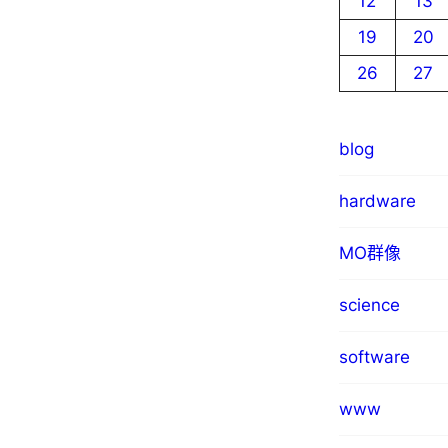
12
13
19
20
26
27
blog
hardware
MO群像
science
software
www