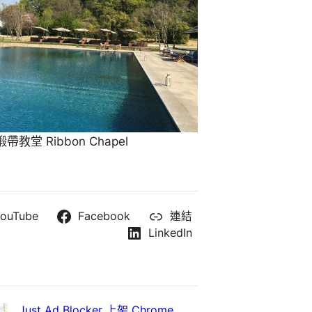
教堂 Ribbon Chapel
ouTube
Facebook
連結
LinkedIn
Just Ad Blocker 上架 Chrome