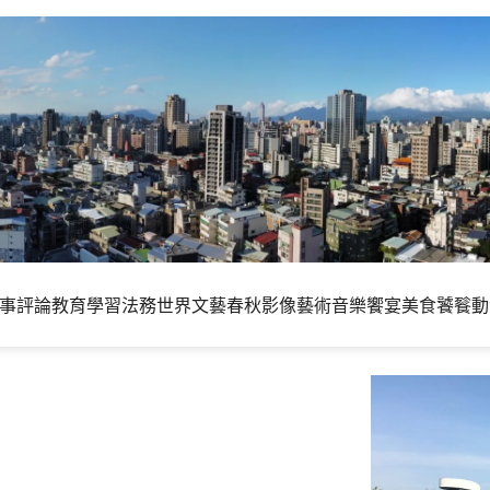
事評論
教育學習
法務世界
文藝春秋
影像藝術
音樂饗宴
美食饕餮
動