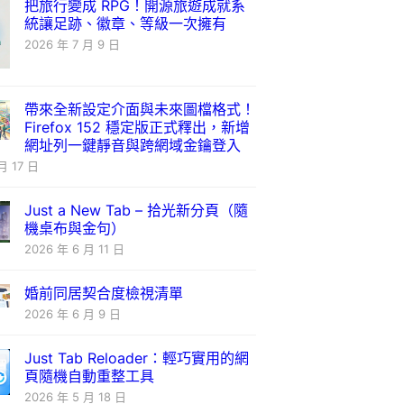
把旅行變成 RPG！開源旅遊成就系
統讓足跡、徽章、等級一次擁有
2026 年 7 月 9 日
帶來全新設定介面與未來圖檔格式！
Firefox 152 穩定版正式釋出，新增
網址列一鍵靜音與跨網域金鑰登入
月 17 日
Just a New Tab – 拾光新分頁（隨
機桌布與金句）
2026 年 6 月 11 日
婚前同居契合度檢視清單
2026 年 6 月 9 日
Just Tab Reloader：輕巧實用的網
頁隨機自動重整工具
2026 年 5 月 18 日