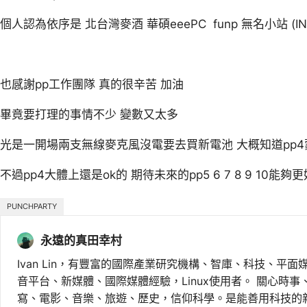
個人認為依序是 北台灣麥酒 華碩eeePC funp 無名小站 (IND
也感謝pp工作團隊 真的很辛苦 加油
畢竟要打理的事情不少 變數又太多
光是一開場兩支無線麥克風沒電要去買新電池 大概知道pp4
不過pp4大體上還是ok的 期待未來的pp5 6 7 8 9 10能夠
PUNCHPARTY
永遠的真田幸村
Ivan Lin，有豐富的國際產業研究機構、智庫、科技、平面
音平台、新媒體、國際媒體經驗，Linux使用者。 關心時
寫、電影、音樂、旅遊、歷史，信仰科學。是能善用科技的