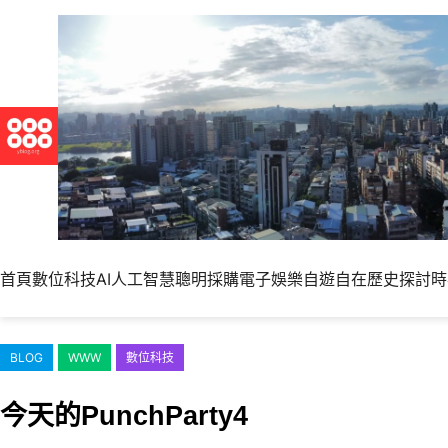
跳
至
主
要
內
容
首頁
數位科技
AI人工智慧
聰明採購
電子娛樂
自遊自在
歷史探討
時
BLOG
WWW
數位科技
今天的PunchParty4