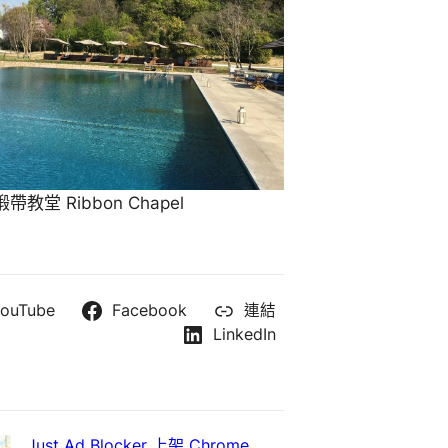
教堂 Ribbon Chapel
ouTube
Facebook
連結
LinkedIn
Just Ad Blocker 上架 Chrome