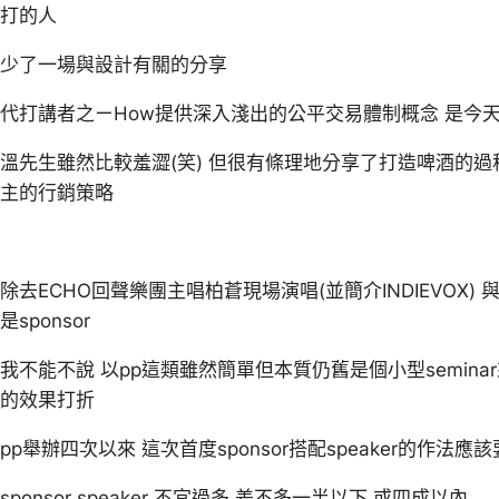
打的人
少了一場與設計有關的分享
代打講者之ㄧHow提供深入淺出的公平交易體制概念 是今
溫先生雖然比較羞澀(笑) 但很有條理地分享了打造啤酒的
主的行銷策略
除去ECHO回聲樂團主唱柏蒼現場演唱(並簡介INDIEVOX) 與
是sponsor
我不能不說 以pp這類雖然簡單但本質仍舊是個小型seminar來看 過
的效果打折
pp舉辦四次以來 這次首度sponsor搭配speaker的作法應
sponsor speaker 不宜過多 差不多一半以下 或四成以內