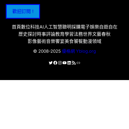
歡迎訂閱 !
首頁
數位科技
AI人工智慧
聰明採購
電子娛樂
自遊自在
歷史探討
時事評論
教育學習
法務世界
文藝春秋
影像藝術
音樂饗宴
美食饕餮
動漫領域
© 2008-2025
優格網 Yblog.org
X
Facebook
Instagram
YouTube
LinkedIn
RSS 資訊提供
連結