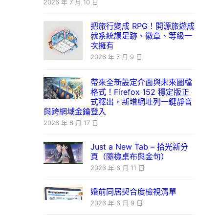
2026 年 7 月 10 日
把旅行變成 RPG！開源旅遊成
就系統讓足跡、徽章、等級一
次擁有
2026 年 7 月 9 日
帶來全新設定介面與未來圖檔
格式！Firefox 152 穩定版正
式釋出，新增網址列一鍵靜音
與跨網域金鑰登入
2026 年 6 月 17 日
Just a New Tab – 拾光新分
頁（隨機桌布與金句）
2026 年 6 月 11 日
婚前同居契合度檢視清單
2026 年 6 月 9 日