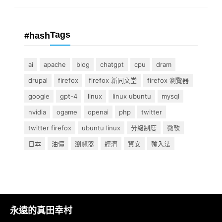
Tags
#hash
ai
apache
blog
chatgpt
cpu
dram
drupal
firefox
firefox 新同文堂
firefox 瀏覽器
google
gpt-4
linux
linux ubuntu
mysql
nvidia
ogame
openai
php
twitter
twitter firefox
ubuntu linux
分級制度
微軟
日本
油價
瀏覽器
經濟
資安
輸入法
永遠的真田幸村