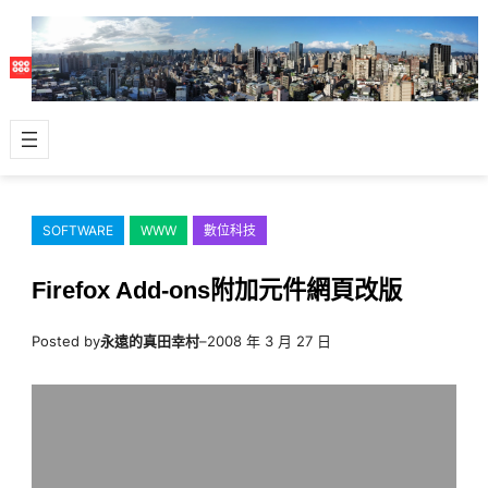
跳
至
主
要
內
容
SOFTWARE
WWW
數位科技
Firefox Add-ons附加元件網頁改版
Posted by
永遠的真田幸村
–
2008 年 3 月 27 日