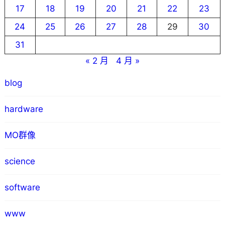
17
18
19
20
21
22
23
24
25
26
27
28
29
30
31
« 2 月
4 月 »
blog
hardware
MO群像
science
software
www