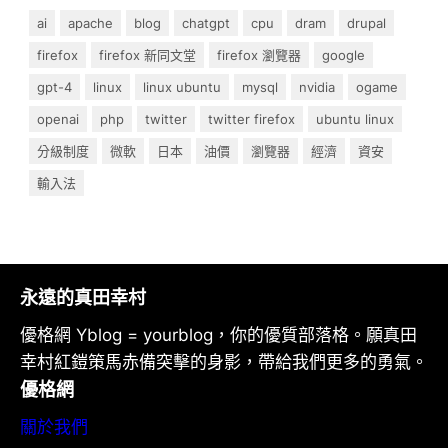
ai
apache
blog
chatgpt
cpu
dram
drupal
firefox
firefox 新同文堂
firefox 瀏覽器
google
gpt-4
linux
linux ubuntu
mysql
nvidia
ogame
openai
php
twitter
twitter firefox
ubuntu linux
分級制度
微軟
日本
油價
瀏覽器
經濟
資安
輸入法
永遠的真田幸村
優格網 Yblog = yourblog，你的優質部落格。願真田
幸村紅鎧策馬赤備突擊的身影，帶給我們更多的勇氣。
優格網
關於我們