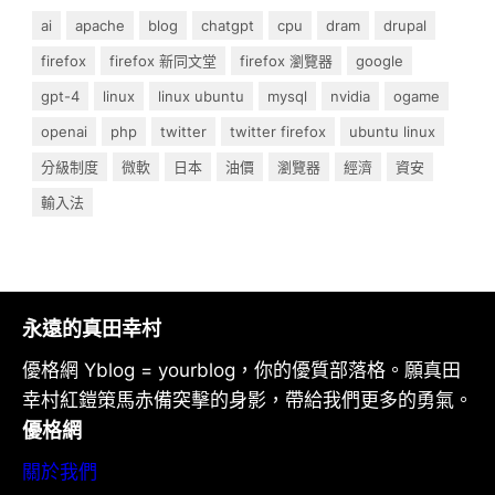
ai
apache
blog
chatgpt
cpu
dram
drupal
firefox
firefox 新同文堂
firefox 瀏覽器
google
gpt-4
linux
linux ubuntu
mysql
nvidia
ogame
openai
php
twitter
twitter firefox
ubuntu linux
分級制度
微軟
日本
油價
瀏覽器
經濟
資安
輸入法
永遠的真田幸村
優格網 Yblog = yourblog，你的優質部落格。願真田
幸村紅鎧策馬赤備突擊的身影，帶給我們更多的勇氣。
優格網
關於我們