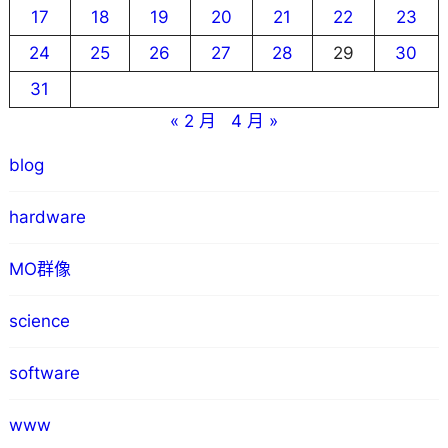
17
18
19
20
21
22
23
24
25
26
27
28
29
30
31
« 2 月
4 月 »
blog
hardware
MO群像
science
software
www