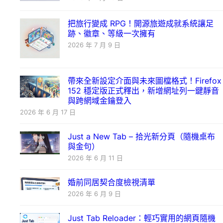
把旅行變成 RPG！開源旅遊成就系統讓足
跡、徽章、等級一次擁有
2026 年 7 月 9 日
帶來全新設定介面與未來圖檔格式！Firefox
152 穩定版正式釋出，新增網址列一鍵靜音
與跨網域金鑰登入
2026 年 6 月 17 日
Just a New Tab – 拾光新分頁（隨機桌布
與金句）
2026 年 6 月 11 日
婚前同居契合度檢視清單
2026 年 6 月 9 日
Just Tab Reloader：輕巧實用的網頁隨機