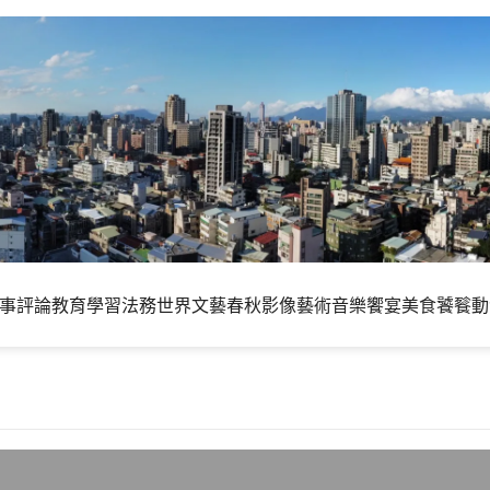
事評論
教育學習
法務世界
文藝春秋
影像藝術
音樂饗宴
美食饕餮
動
 Hardy Heron Beta正式推出