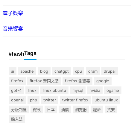
電子娛樂
音樂饗宴
Tags
#hash
ai
apache
blog
chatgpt
cpu
dram
drupal
firefox
firefox 新同文堂
firefox 瀏覽器
google
gpt-4
linux
linux ubuntu
mysql
nvidia
ogame
openai
php
twitter
twitter firefox
ubuntu linux
分級制度
微軟
日本
油價
瀏覽器
經濟
資安
輸入法