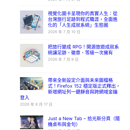
視覺化圖卡呈現你的真實人生：從
台灣旅行足跡到程式職涯，全面進
化的「人生成就系統」生態圈
2026 年 7 月 10 日
把旅行變成 RPG！開源旅遊成就系
統讓足跡、徽章、等級一次擁有
2026 年 7 月 9 日
帶來全新設定介面與未來圖檔格
式！Firefox 152 穩定版正式釋出，
新增網址列一鍵靜音與跨網域金鑰
登入
2026 年 6 月 17 日
Just a New Tab – 拾光新分頁（隨
機桌布與金句）