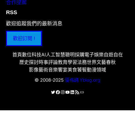
合作提案
RSS
歡迎追蹤我們的最新消息
歡迎訂閱 !
首頁
數位科技
AI人工智慧
聰明採購
電子娛樂
自遊自在
歷史探討
時事評論
教育學習
法務世界
文藝春秋
影像藝術
音樂饗宴
美食饕餮
動漫領域
© 2008-2025
優格網 Yblog.org
X
Facebook
Instagram
YouTube
LinkedIn
RSS 資訊提供
連結