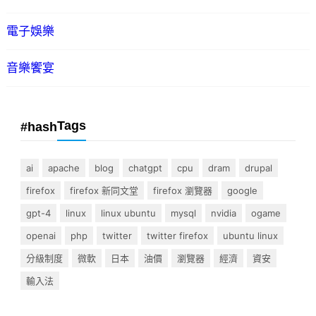
電子娛樂
音樂饗宴
Tags
#hash
ai
apache
blog
chatgpt
cpu
dram
drupal
firefox
firefox 新同文堂
firefox 瀏覽器
google
gpt-4
linux
linux ubuntu
mysql
nvidia
ogame
openai
php
twitter
twitter firefox
ubuntu linux
分級制度
微軟
日本
油價
瀏覽器
經濟
資安
輸入法