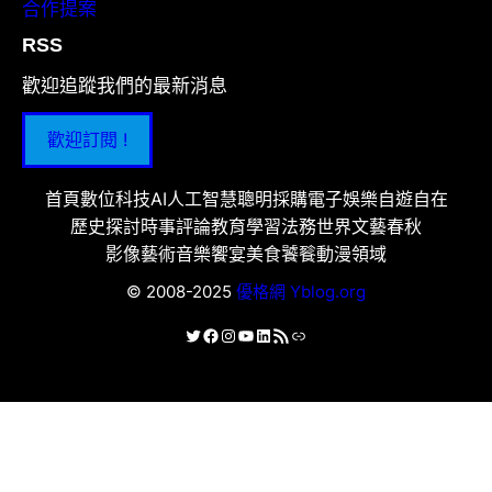
合作提案
RSS
歡迎追蹤我們的最新消息
歡迎訂閱 !
首頁
數位科技
AI人工智慧
聰明採購
電子娛樂
自遊自在
歷史探討
時事評論
教育學習
法務世界
文藝春秋
影像藝術
音樂饗宴
美食饕餮
動漫領域
© 2008-2025
優格網 Yblog.org
X
Facebook
Instagram
YouTube
LinkedIn
RSS 資訊提供
連結