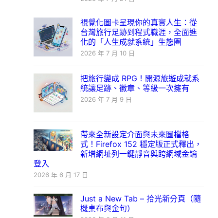
視覺化圖卡呈現你的真實人生：從
台灣旅行足跡到程式職涯，全面進
化的「人生成就系統」生態圈
2026 年 7 月 10 日
把旅行變成 RPG！開源旅遊成就系
統讓足跡、徽章、等級一次擁有
2026 年 7 月 9 日
帶來全新設定介面與未來圖檔格
式！Firefox 152 穩定版正式釋出，
新增網址列一鍵靜音與跨網域金鑰
登入
2026 年 6 月 17 日
Just a New Tab – 拾光新分頁（隨
機桌布與金句）