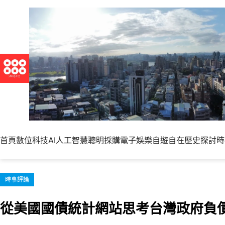
跳
至
主
要
內
容
首頁
數位科技
AI人工智慧
聰明採購
電子娛樂
自遊自在
歷史探討
時
時事評論
從美國國債統計網站思考台灣政府負