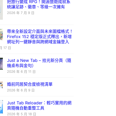
把旅行變成 RPG！開源旅遊成就系
統讓足跡、徽章、等級一次擁有
2026 年 7 月 9 日
帶來全新設定介面與未來圖檔格式！
Firefox 152 穩定版正式釋出，新增
網址列一鍵靜音與跨網域金鑰登入
月 17 日
Just a New Tab – 拾光新分頁（隨
機桌布與金句）
2026 年 6 月 11 日
婚前同居契合度檢視清單
2026 年 6 月 9 日
Just Tab Reloader：輕巧實用的網
頁隨機自動重整工具
2026 年 5 月 18 日