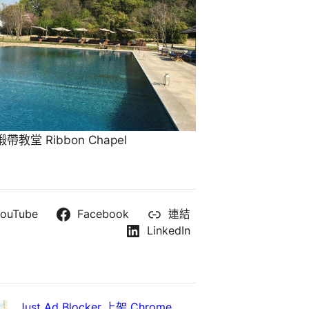
教堂 Ribbon Chapel
ouTube
Facebook
連結
LinkedIn
Just Ad Blocker 上架 Chrome