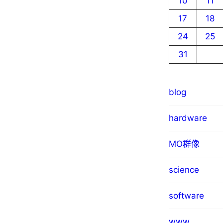
10
11
17
18
24
25
31
blog
hardware
MO群像
science
software
www